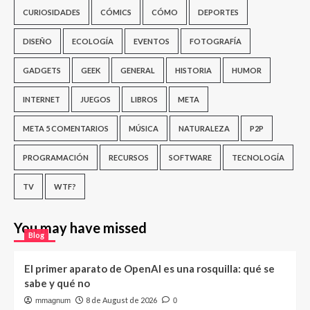
CURIOSIDADES
CÓMICS
CÓMO
DEPORTES
DISEÑO
ECOLOGÍA
EVENTOS
FOTOGRAFÍA
GADGETS
GEEK
GENERAL
HISTORIA
HUMOR
INTERNET
JUEGOS
LIBROS
META
META 5 COMENTARIOS
MÚSICA
NATURALEZA
P2P
PROGRAMACIÓN
RECURSOS
SOFTWARE
TECNOLOGÍA
TV
WTF?
You may have missed
Blog
El primer aparato de OpenAI es una rosquilla: qué se
sabe y qué no
8 de August de 2026
mmagnum
0