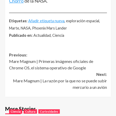
Chorro
de la NASA.
______________________________________________________
Etiquetas:
Añadir etiqueta nueva
, exploración espacial,
Marte, NASA, Phoenix Mars Lander
Publicado en:
Actualidad, Ciencia
Post
Previous:
Mare Magnum | Primeras imágenes oficiales de
navigation
Chrome OS, el sistema operativo de Google
Next:
Mare Magnum | La razón por la que no se puede subir
mercurio a un avión
More Stories
Ciencia
Cultura
Curiosidades