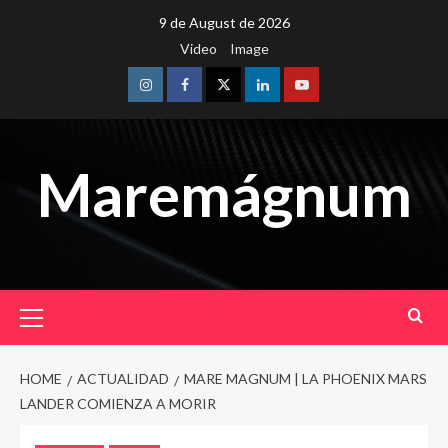
Skip
9 de August de 2026
to
Video
Image
content
Instagram
Facebook
Twitter
Linkedin
Youtube
Maremágnum
Primary
Menu
HOME
ACTUALIDAD
MARE MAGNUM | LA PHOENIX MARS
LANDER COMIENZA A MORIR