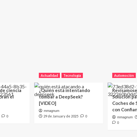
Actualidad
Tecnología
Automoción
 de ciencia
¿Quién está intentando
Revisamose
oran el
tumbar a DeepSeek?
Solución p
[VIDEO]
Coches de
con Confia
mmagnum
29 de January de 2025
0
0
mmagnum
0