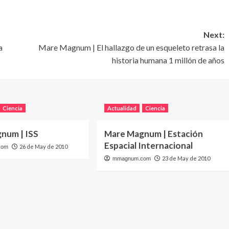
Next:
a
Mare Magnum | El hallazgo de un esqueleto retrasa la
historia humana 1 millón de años
Ciencia
Actualidad
Ciencia
num | ISS
Mare Magnum | Estación
Espacial Internacional
26 de May de 2010
com
23 de May de 2010
mmagnum.com