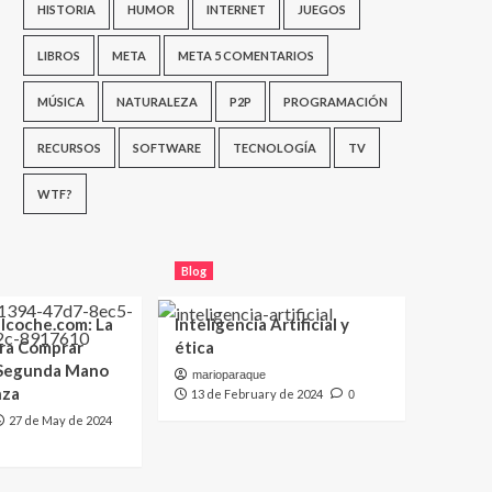
HISTORIA
HUMOR
INTERNET
JUEGOS
LIBROS
META
META 5 COMENTARIOS
MÚSICA
NATURALEZA
P2P
PROGRAMACIÓN
RECURSOS
SOFTWARE
TECNOLOGÍA
TV
WTF?
Blog
lcoche.com: La
Inteligencia Artificial y
ara Comprar
ética
 Segunda Mano
marioparaque
nza
13 de February de 2024
0
27 de May de 2024