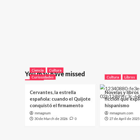
Ciencia
Cultura
You may have missed
Curiosidades
Cultura
Libros
Cervantes, la estrella
Novelas y libros
española: cuando el Quijote
ficción que expl
conquistó el firmamento
hispanismo
mmagnum
mmagnum.com
30 de March de 2026
27 de April de 2025
0