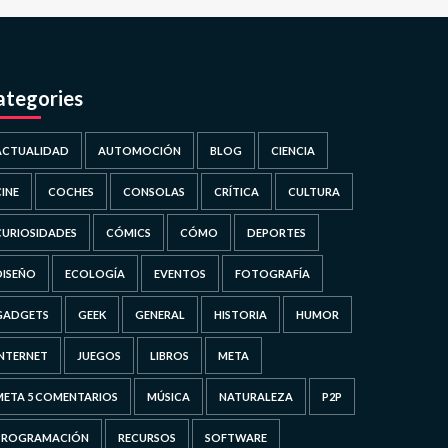
ategories
ACTUALIDAD
AUTOMOCIÓN
BLOG
CIENCIA
CINE
COCHES
CONSOLAS
CRÍTICA
CULTURA
CURIOSIDADES
CÓMICS
CÓMO
DEPORTES
DISEÑO
ECOLOGÍA
EVENTOS
FOTOGRAFÍA
GADGETS
GEEK
GENERAL
HISTORIA
HUMOR
INTERNET
JUEGOS
LIBROS
META
META 5 COMENTARIOS
MÚSICA
NATURALEZA
P2P
PROGRAMACIÓN
RECURSOS
SOFTWARE