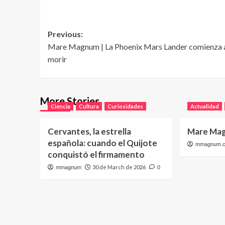
Post
Previous:
Mare Magnum | La Phoenix Mars Lander comienza 
navigation
morir
More Stories
Ciencia
Cultura
Curiosidades
Actualidad
Cervantes, la estrella
Mare Mag
española: cuando el Quijote
mmagnum.
conquistó el firmamento
30 de March de 2026
mmagnum
0