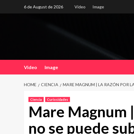
Skip
6 de August de 2026
Video
Image
to
content
Video
Image
HOME
CIENCIA
MARE MAGNUM | LA RAZÓN POR LA
Ciencia
Curiosidades
Mare Magnum | 
no se puede sub