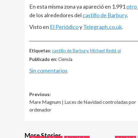
En esta misma zona ya apareció en 1.991
otro
de los alrededores del
castillo de Barbury
.
Visto en
El Periódico
y
Telegraph.co.uk
.
__________________________________________________
Etiquetas:
castillo de Barbury
,
Michael Redd
,
pi
Publicado en:
Ciencia
Sin comentarios
Post
Previous:
Mare Magnum | Luces de Navidad controladas por
navigation
ordenador
More Stories