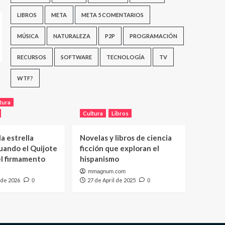
LIBROS
META
META 5 COMENTARIOS
MÚSICA
NATURALEZA
P2P
PROGRAMACIÓN
RECURSOS
SOFTWARE
TECNOLOGÍA
TV
WTF?
tura
Cultura
Libros
a estrella
Novelas y libros de ciencia
uando el Quijote
ficción que exploran el
el firmamento
hispanismo
mmagnum.com
 de 2026
27 de April de 2025
0
0