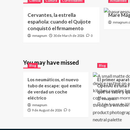
Ciencia
Cultura
Curiosidades
Actualidad
Cervantes, la estrella
Mare Mag
española: cuando el Quijote
mmagnum.
conquistó el firmamento
30 de March de 2026
mmagnum
0
You may have missed
Blog
Blog
Los neumáticos, el nuevo
El primer aparat
tubo de escape: qué emite
OpenAI es una ro
de verdad un coche
qué se sabe y q
eléctrico
mmagnum
8 de August de 202
mmagnum
9 de August de 2026
0