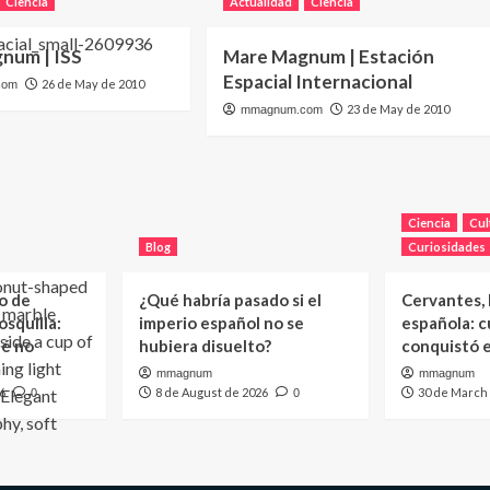
Ciencia
Actualidad
Ciencia
num | ISS
Mare Magnum | Estación
Espacial Internacional
26 de May de 2010
com
23 de May de 2010
mmagnum.com
Ciencia
Cul
Blog
Curiosidades
o de
¿Qué habría pasado si el
Cervantes, l
squilla:
imperio español no se
española: c
ué no
hubiera disuelto?
conquistó 
mmagnum
mmagnum
6
8 de August de 2026
30 de March
0
0