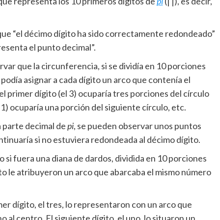
que representa los 10 primeros dígitos de
pi
(∏), es decir,
o que “el décimo dígito ha sido correctamente redondeado”
esenta el punto decimal”.
rvar que la circunferencia, si se dividía en 10 porciones
 podía asignar a cada dígito un arco que contenía el
primer dígito (el 3) ocuparía tres porciones del círculo
1) ocuparía una porción del siguiente círculo, etc.
 parte decimal de
pi
, se pueden observar unos puntos
ntinuaría si no estuviera redondeada al décimo dígito.
 si fuera una diana de dardos, dividida en 10 porciones
gito le atribuyeron un arco que abarcaba el mismo número
er dígito, el tres, lo representaron con un arco que
al centro. El siguiente dígito, el uno, lo situaron un