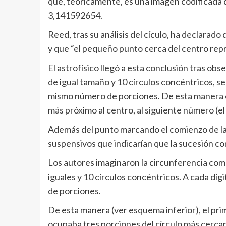
que, teóricamente, es una imagen codificada 
3,141592654.
Reed, tras su análisis del cículo, ha declarad
y que “el pequeño punto cerca del centro repr
El astrofísico llegó a esta conclusión tras obse
de igual tamaño y 10 círculos concéntricos, se
mismo número de porciones. De esta manera el 
más próximo al centro, al siguiente número (el 
Además del punto marcando el comienzo de la
suspensivos que indicarían que la sucesión co
Los autores imaginaron la circunferencia como
iguales y 10 círculos concéntricos. A cada dí
de porciones.
De esta manera (ver esquema inferior), el prim
ocupaba tres porciones del círculo más cercano 