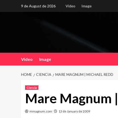
Skip
9 de August de 2026
Video
Image
to
content
Video
Image
HOME
CIENCIA
MARE MAGNUM | MICHAEL REDD
Ciencia
Mare Magnum |
mmagnum.com
13 de January de 2009