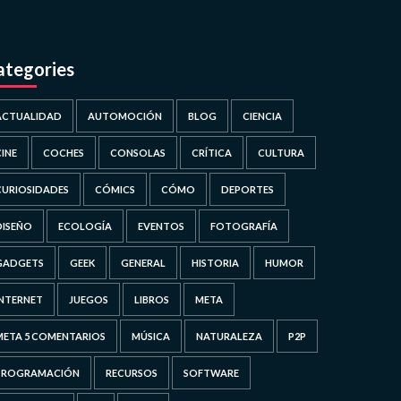
ategories
ACTUALIDAD
AUTOMOCIÓN
BLOG
CIENCIA
CINE
COCHES
CONSOLAS
CRÍTICA
CULTURA
CURIOSIDADES
CÓMICS
CÓMO
DEPORTES
DISEÑO
ECOLOGÍA
EVENTOS
FOTOGRAFÍA
GADGETS
GEEK
GENERAL
HISTORIA
HUMOR
INTERNET
JUEGOS
LIBROS
META
META 5 COMENTARIOS
MÚSICA
NATURALEZA
P2P
PROGRAMACIÓN
RECURSOS
SOFTWARE