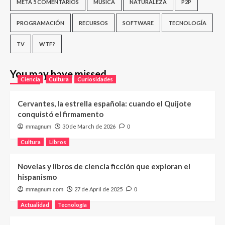
META 5 COMENTARIOS
MÚSICA
NATURALEZA
P2P
PROGRAMACIÓN
RECURSOS
SOFTWARE
TECNOLOGÍA
TV
WTF?
You may have missed
Ciencia
Cultura
Curiosidades
Cervantes, la estrella española: cuando el Quijote
conquistó el firmamento
30 de March de 2026
mmagnum
0
Cultura
Libros
Novelas y libros de ciencia ficción que exploran el
hispanismo
27 de April de 2025
mmagnum.com
0
Actualidad
Tecnología