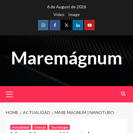
Skip
6 de August de 2026
to
Video
Image
content
Instagram
Facebook
Twitter
Linkedin
Youtube
Maremágnum
Primary
Menu
HOME
ACTUALIDAD
MARE MAGNUM | NANOTUBO
Actualidad
Ciencia
Tecnología