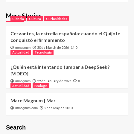
More Stories
Ciencia
Cultura
Curiosidades
Cervantes, la estrella española: cuando el Quijote
conquistó el firmamento
30 de March de 2026
mmagnum
0
Actualidad
Tecnología
¿Quién está intentando tumbar a DeepSeek?
[VIDEO]
29 de January de 2025
mmagnum
0
Actualidad
Ecología
Mare Magnum | Mar
27 de May de 2010
mmagnum.com
Search