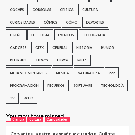
COCHES
CONSOLAS
CRÍTICA
CULTURA
CURIOSIDADES
CÓMICS
CÓMO
DEPORTES
DISEÑO
ECOLOGÍA
EVENTOS
FOTOGRAFÍA
GADGETS
GEEK
GENERAL
HISTORIA
HUMOR
INTERNET
JUEGOS
LIBROS
META
META 5 COMENTARIOS
MÚSICA
NATURALEZA
P2P
PROGRAMACIÓN
RECURSOS
SOFTWARE
TECNOLOGÍA
TV
WTF?
You may have missed
Ciencia
Cultura
Curiosidades
Cervantes, la estrella española: cuando el Quijote