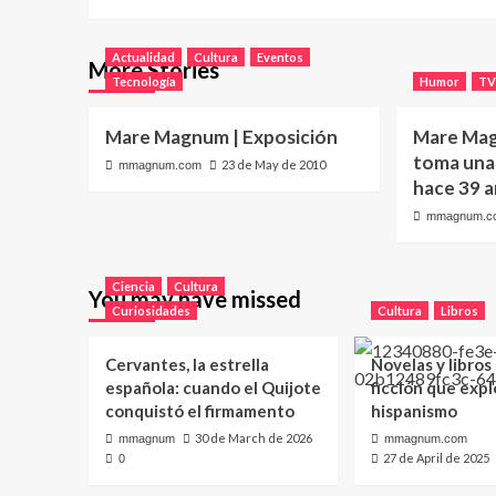
Actualidad
Cultura
Eventos
More Stories
Tecnología
Humor
T
Mare Magnum | Exposición
Mare Mag
toma una 
23 de May de 2010
mmagnum.com
hace 39 
mmagnum.c
Ciencia
Cultura
You may have missed
Curiosidades
Cultura
Libros
Cervantes, la estrella
Novelas y libros
española: cuando el Quijote
ficción que expl
conquistó el firmamento
hispanismo
30 de March de 2026
mmagnum
mmagnum.com
27 de April de 2025
0