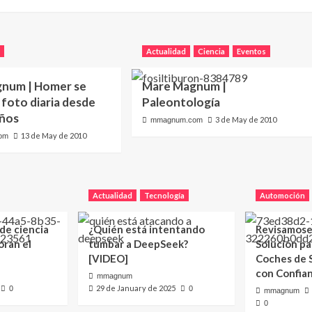
V
Actualidad
Ciencia
Eventos
num | Homer se
Mare Magnum |
foto diaria desde
Paleontología
años
3 de May de 2010
mmagnum.com
13 de May de 2010
om
Actualidad
Tecnología
Automoción
 de ciencia
¿Quién está intentando
Revisamose
oran el
tumbar a DeepSeek?
Solución p
[VIDEO]
Coches de
con Confia
mmagnum
29 de January de 2025
0
0
mmagnum
0