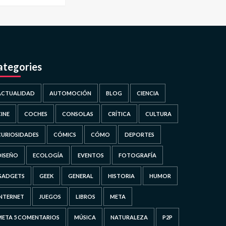
ategories
ACTUALIDAD
AUTOMOCIÓN
BLOG
CIENCIA
CINE
COCHES
CONSOLAS
CRÍTICA
CULTURA
CURIOSIDADES
CÓMICS
CÓMO
DEPORTES
DISEÑO
ECOLOGÍA
EVENTOS
FOTOGRAFÍA
GADGETS
GEEK
GENERAL
HISTORIA
HUMOR
INTERNET
JUEGOS
LIBROS
META
META 5 COMENTARIOS
MÚSICA
NATURALEZA
P2P