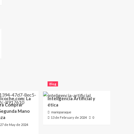
Blog
lcoche.com: La
Inteligencia Artificial y
ara Comprar
ética
 Segunda Mano
marioparaque
nza
13 de February de 2024
0
27 de May de 2024