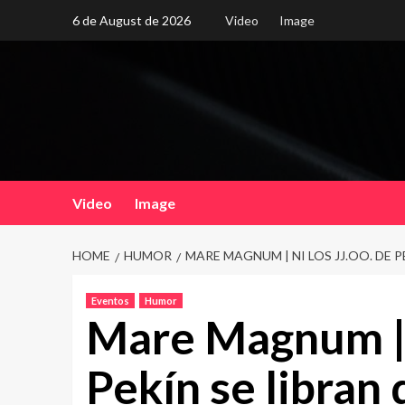
Skip
6 de August de 2026
Video
Image
to
content
Video
Image
HOME
HUMOR
MARE MAGNUM | NI LOS JJ.OO. DE P
Eventos
Humor
Mare Magnum | 
Pekín se libran 