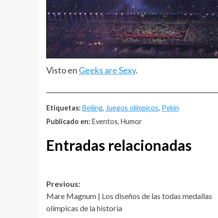
Visto en
Geeks are Sexy
.
__________________________________________________
Etiquetas:
Beijing
,
Juegos olímpicos
,
Pekín
Publicado en:
Eventos, Humor
Entradas relacionadas
Post
Previous:
Mare Magnum | Los diseños de las todas medallas
navigation
olímpicas de la historia