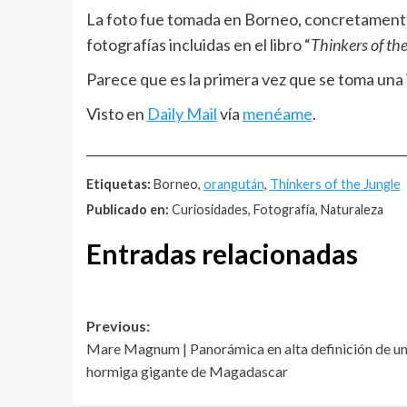
La foto fue tomada en Borneo, concretamente e
fotografías incluidas en el libro “
Thinkers of the
Parece que es la primera vez que se toma una
Visto en
Daily Mail
vía
menéame
.
__________________________________________________
Etiquetas:
Borneo,
orangután
,
Thinkers of the Jungle
Publicado en:
Curiosidades, Fotografía, Naturaleza
Entradas relacionadas
Post
Previous:
Mare Magnum | Panorámica en alta definición de u
navigation
hormiga gigante de Magadascar