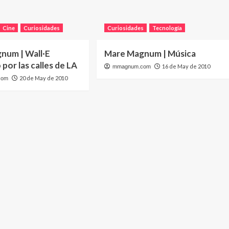
Cine
Curiosidades
Curiosidades
Tecnología
num | Wall·E
Mare Magnum | Música
por las calles de LA
16 de May de 2010
mmagnum.com
20 de May de 2010
com