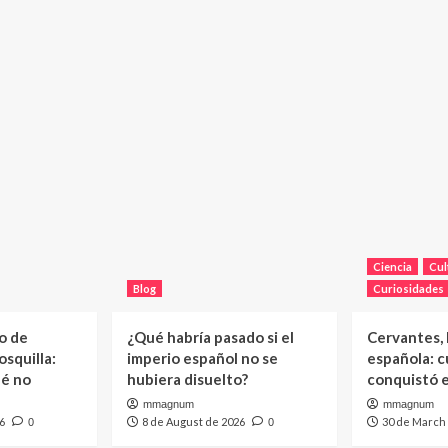
Ciencia
Cul
Blog
Curiosidades
o de
¿Qué habría pasado si el
Cervantes, l
squilla:
imperio español no se
española: c
ué no
hubiera disuelto?
conquistó 
mmagnum
mmagnum
6
8 de August de 2026
30 de March
0
0