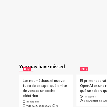
You may have missed
Blog
Blog
Los neumáticos, el nuevo
El primer aparat
tubo de escape: qué emite
OpenAI es una ro
de verdad un coche
qué se sabe y q
eléctrico
mmagnum
8 de August de 202
mmagnum
9 de August de 2026
0