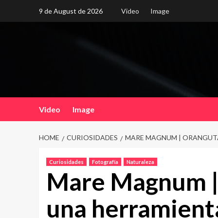
Skip
9 de August de 2026
Video
Image
to
content
Video
Image
HOME
CURIOSIDADES
MARE MAGNUM | ORANGUT
Curiosidades
Fotografía
Naturaleza
Mare Magnum |
una herramient