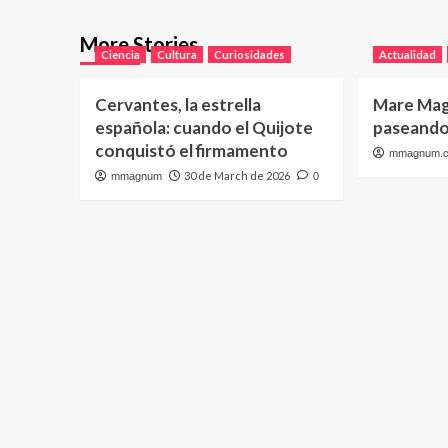
More Stories
Ciencia
Cultura
Curiosidades
Actualidad
Cervantes, la estrella
Mare Mag
española: cuando el Quijote
paseando 
conquistó el firmamento
mmagnum.
30 de March de 2026
mmagnum
0