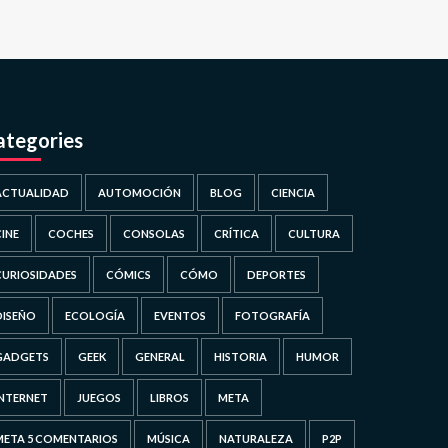
ategories
ACTUALIDAD
AUTOMOCIÓN
BLOG
CIENCIA
CINE
COCHES
CONSOLAS
CRÍTICA
CULTURA
CURIOSIDADES
CÓMICS
CÓMO
DEPORTES
DISEÑO
ECOLOGÍA
EVENTOS
FOTOGRAFÍA
GADGETS
GEEK
GENERAL
HISTORIA
HUMOR
INTERNET
JUEGOS
LIBROS
META
META 5 COMENTARIOS
MÚSICA
NATURALEZA
P2P