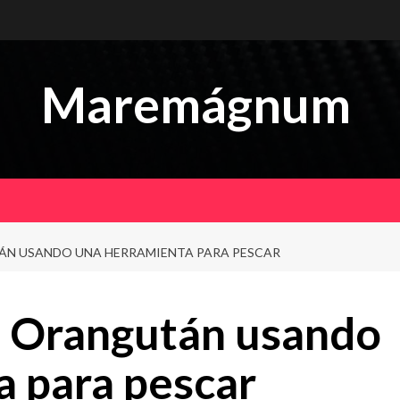
Maremágnum
ÁN USANDO UNA HERRAMIENTA PARA PESCAR
 Orangután usando
a para pescar