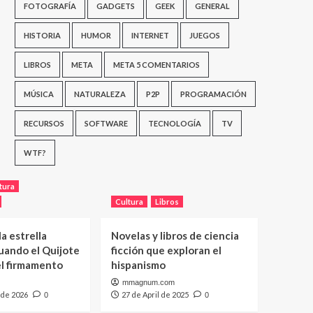
FOTOGRAFÍA
GADGETS
GEEK
GENERAL
HISTORIA
HUMOR
INTERNET
JUEGOS
LIBROS
META
META 5 COMENTARIOS
MÚSICA
NATURALEZA
P2P
PROGRAMACIÓN
RECURSOS
SOFTWARE
TECNOLOGÍA
TV
WTF?
tura
Cultura
Libros
a estrella
Novelas y libros de ciencia
uando el Quijote
ficción que exploran el
el firmamento
hispanismo
mmagnum.com
 de 2026
27 de April de 2025
0
0