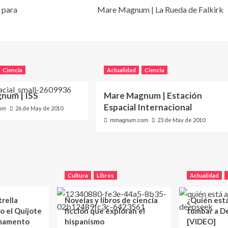
 para
Mare Magnum | La Rueda de Falkirk
Ciencia
Actualidad
Ciencia
num | ISS
Mare Magnum | Estación
Espacial Internacional
26 de May de 2010
om
23 de May de 2010
mmagnum.com
Cultura
Libros
Actualidad
trella
Novelas y libros de ciencia
¿Quién est
o el Quijote
ficción que exploran el
tumbar a D
rmamento
hispanismo
[VIDEO]