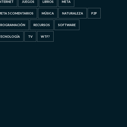
INTERNET
JUEGOS
LIBROS
META
META 5 COMENTARIOS
MÚSICA
NATURALEZA
P2P
PROGRAMACIÓN
RECURSOS
SOFTWARE
TECNOLOGÍA
TV
WTF?