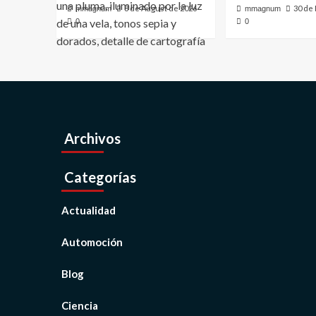
8 de August de 2026
30 de
mmagnum
mmagnum
0
0
Archivos
Categorías
Actualidad
Automoción
Blog
Ciencia