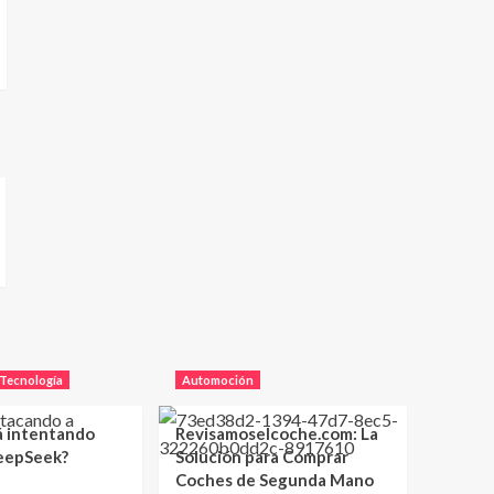
Tecnología
Automoción
á intentando
Revisamoselcoche.com: La
eepSeek?
Solución para Comprar
Coches de Segunda Mano