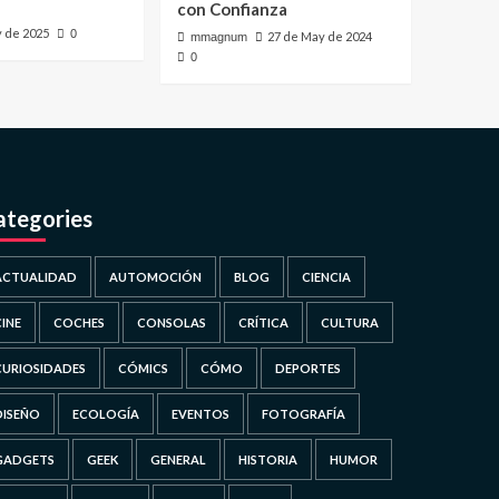
con Confianza
y de 2025
0
27 de May de 2024
mmagnum
0
ategories
ACTUALIDAD
AUTOMOCIÓN
BLOG
CIENCIA
CINE
COCHES
CONSOLAS
CRÍTICA
CULTURA
CURIOSIDADES
CÓMICS
CÓMO
DEPORTES
DISEÑO
ECOLOGÍA
EVENTOS
FOTOGRAFÍA
GADGETS
GEEK
GENERAL
HISTORIA
HUMOR