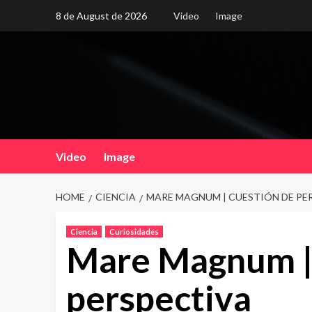
Skip
8 de August de 2026
Video
Image
to
content
Video
Image
HOME
CIENCIA
MARE MAGNUM | CUESTIÓN DE PE
Ciencia
Curiosidades
Mare Magnum |
perspectiva