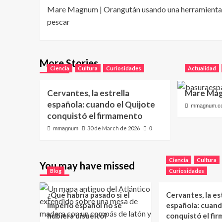
Mare Magnum | Orangután usando una herramienta
navigation
pescar
More Stories
Ciencia
Cultura
Curiosidades
Actualidad
Cervantes, la estrella
Mare Mag
española: cuando el Quijote
mmagnum.c
conquistó el firmamento
30 de March de 2026
mmagnum
0
Ciencia
Cultura
You may have missed
Blog
Curiosidades
¿Qué habría pasado si el
Cervantes, la es
imperio español no se
española: cuand
hubiera disuelto?
conquistó el fi