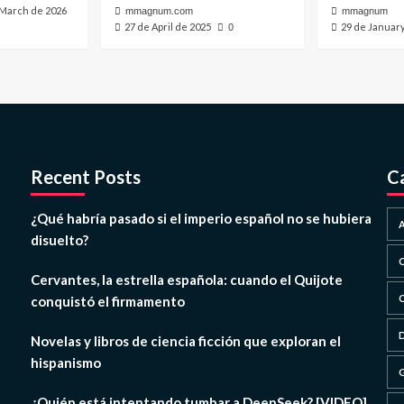
 March de 2026
mmagnum.com
mmagnum
27 de April de 2025
29 de Januar
0
Recent Posts
C
¿Qué habría pasado si el imperio español no se hubiera
disuelto?
Cervantes, la estrella española: cuando el Quijote
conquistó el firmamento
Novelas y libros de ciencia ficción que exploran el
hispanismo
¿Quién está intentando tumbar a DeepSeek? [VIDEO]