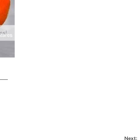
____
Next: