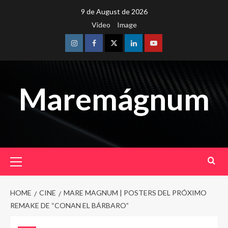
Skip
9 de August de 2026
to
Video
Image
content
Instagram
Facebook
Twitter
Linkedin
Youtube
Maremágnum
Primary
Menu
HOME
CINE
MARE MAGNUM | POSTERS DEL PRÓXIMO
REMAKE DE “CONAN EL BÁRBARO”