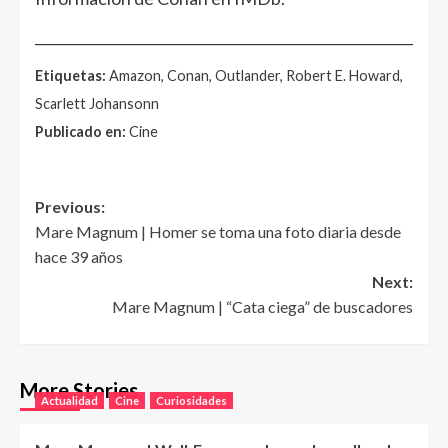
______________________________________________________
Etiquetas:
Amazon, Conan, Outlander, Robert E. Howard,
Scarlett Johansonn
Publicado en:
Cine
Post
Previous:
Mare Magnum | Homer se toma una foto diaria desde
navigation
hace 39 años
Next:
Mare Magnum | “Cata ciega” de buscadores
More Stories
Actualidad
Cine
Curiosidades