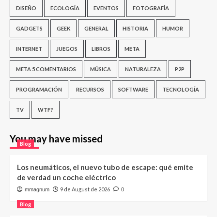
DISEÑO
ECOLOGÍA
EVENTOS
FOTOGRAFÍA
GADGETS
GEEK
GENERAL
HISTORIA
HUMOR
INTERNET
JUEGOS
LIBROS
META
META 5 COMENTARIOS
MÚSICA
NATURALEZA
P2P
PROGRAMACIÓN
RECURSOS
SOFTWARE
TECNOLOGÍA
TV
WTF?
You may have missed
Blog
Los neumáticos, el nuevo tubo de escape: qué emite
de verdad un coche eléctrico
9 de August de 2026
mmagnum
0
Blog