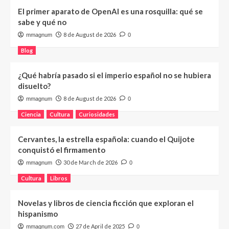
El primer aparato de OpenAI es una rosquilla: qué se
sabe y qué no
8 de August de 2026
mmagnum
0
Blog
¿Qué habría pasado si el imperio español no se hubiera
disuelto?
8 de August de 2026
mmagnum
0
Ciencia
Cultura
Curiosidades
Cervantes, la estrella española: cuando el Quijote
conquistó el firmamento
30 de March de 2026
mmagnum
0
Cultura
Libros
Novelas y libros de ciencia ficción que exploran el
hispanismo
27 de April de 2025
mmagnum.com
0