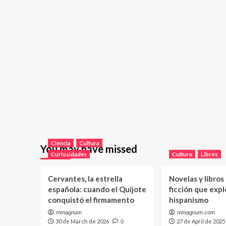
Ciencia
Cultura
You may have missed
Curiosidades
Cultura
Libros
Cervantes, la estrella
Novelas y libros
española: cuando el Quijote
ficción que expl
conquistó el firmamento
hispanismo
mmagnum
mmagnum.com
30 de March de 2026
27 de April de 2025
0