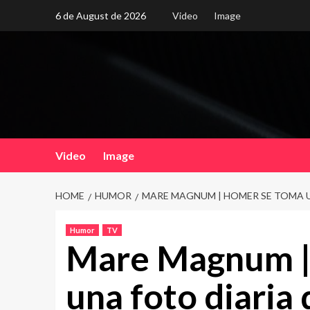
Skip
6 de August de 2026
Video
Image
to
content
Video
Image
HOME
HUMOR
MARE MAGNUM | HOMER SE TOMA U
Humor
TV
Mare Magnum |
una foto diaria