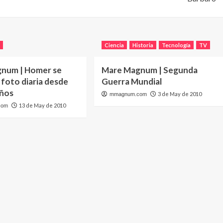
V
Ciencia
Historia
Tecnología
TV
num | Homer se
Mare Magnum | Segunda
foto diaria desde
Guerra Mundial
años
3 de May de 2010
mmagnum.com
13 de May de 2010
com