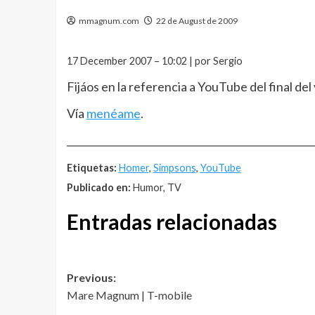
mmagnum.com
22 de August de 2009
17 December 2007 – 10:02 | por Sergio
Fijáos en la referencia a YouTube del final del
Vía
menéame
.
__________________________________________________
Etiquetas:
Homer
,
Simpsons
,
YouTube
Publicado en:
Humor, TV
Entradas relacionadas
Post
Previous:
Mare Magnum | T-mobile
navigation