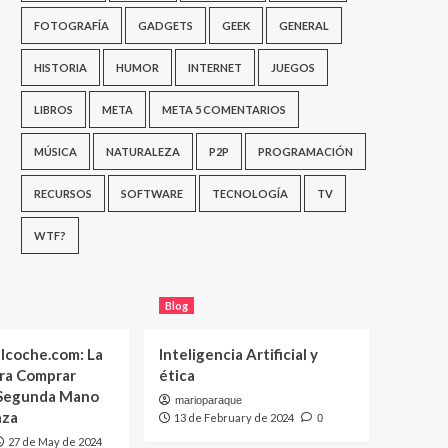
FOTOGRAFÍA
GADGETS
GEEK
GENERAL
HISTORIA
HUMOR
INTERNET
JUEGOS
LIBROS
META
META 5 COMENTARIOS
MÚSICA
NATURALEZA
P2P
PROGRAMACIÓN
RECURSOS
SOFTWARE
TECNOLOGÍA
TV
WTF?
Blog
lcoche.com: La
Inteligencia Artificial y
ara Comprar
ética
 Segunda Mano
marioparaque
nza
13 de February de 2024
0
27 de May de 2024