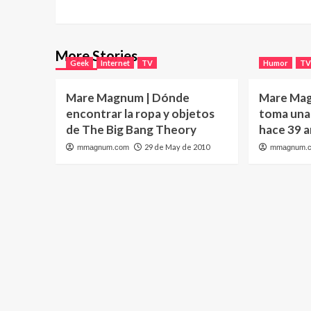
More Stories
Geek
Internet
TV
Humor
T
Mare Magnum | Dónde
Mare Mag
encontrar la ropa y objetos
toma una 
de The Big Bang Theory
hace 39 
29 de May de 2010
mmagnum.com
mmagnum.