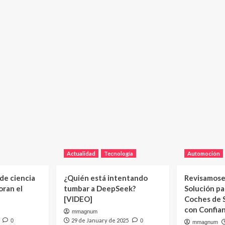
Actualidad
Tecnología
Automoción
 de ciencia
¿Quién está intentando
Revisamose
oran el
tumbar a DeepSeek?
Solución p
[VIDEO]
Coches de
con Confia
mmagnum
29 de January de 2025
0
0
mmagnum