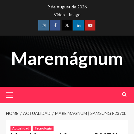
Skip
9 de August de 2026
to
Video
Image
content
Instagram
Facebook
Twitter
Linkedin
Youtube
Maremágnum
Primary
Menu
HOME
ACTUALIDAD
MARE MAGNUM | SAMSUNG P2370L
Actualidad
Tecnología