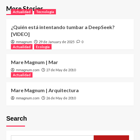
More Stories
Actualidad
Tecnología
¿Quién está intentando tumbar a DeepSeek?
[VIDEO]
29 de January de 2025
mmagnum
0
Actualidad
Ecología
Mare Magnum | Mar
27 de May de 2010
mmagnum.com
Actualidad
Mare Magnum | Arquitectura
26 de May de 2010
mmagnum.com
Search