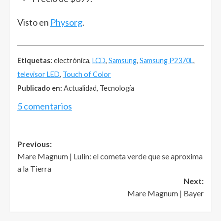
Visto en
Physorg
.
______________________________________________________
Etiquetas:
electrónica,
LCD
,
Samsung
,
Samsung P2370L
,
televisor LED
,
Touch of Color
Publicado en:
Actualidad, Tecnología
5 comentarios
Post
Previous:
Mare Magnum | Lulin: el cometa verde que se aproxima
navigation
a la Tierra
Next:
Mare Magnum | Bayer