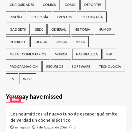
CURIOSIDADES
CÓMICS
CÓMO
DEPORTES
DISEÑO
ECOLOGÍA
EVENTOS
FOTOGRAFÍA
GADGETS
GEEK
GENERAL
HISTORIA
HUMOR
INTERNET
JUEGOS
LIBROS
META
META 5 COMENTARIOS
MÚSICA
NATURALEZA
P2P
PROGRAMACIÓN
RECURSOS
SOFTWARE
TECNOLOGÍA
TV
WTF?
You may have missed
Blog
Los neumáticos, el nuevo tubo de escape: qué emite
de verdad un coche eléctrico
9 de August de 2026
mmagnum
0