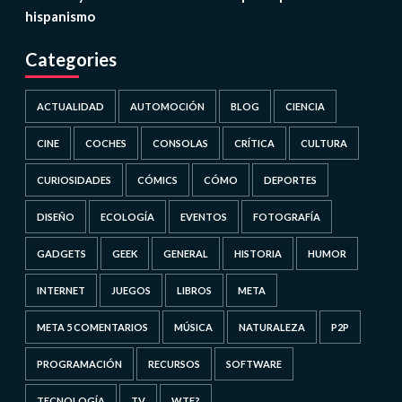
hispanismo
Categories
ACTUALIDAD
AUTOMOCIÓN
BLOG
CIENCIA
CINE
COCHES
CONSOLAS
CRÍTICA
CULTURA
CURIOSIDADES
CÓMICS
CÓMO
DEPORTES
DISEÑO
ECOLOGÍA
EVENTOS
FOTOGRAFÍA
GADGETS
GEEK
GENERAL
HISTORIA
HUMOR
INTERNET
JUEGOS
LIBROS
META
META 5 COMENTARIOS
MÚSICA
NATURALEZA
P2P
PROGRAMACIÓN
RECURSOS
SOFTWARE
TECNOLOGÍA
TV
WTF?