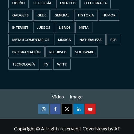
DISEÑO
ECOLOGÍA
EVENTOS
FOTOGRAFÍA
GADGETS
GEEK
GENERAL
HISTORIA
HUMOR
INTERNET
JUEGOS
LIBROS
META
META 5 COMENTARIOS
MÚSICA
NATURALEZA
P2P
PROGRAMACIÓN
RECURSOS
SOFTWARE
TECNOLOGÍA
TV
WTF?
Video
Image
Instagram
Facebook
Twitter
Linkedin
Youtube
Copyright © All rights reserved.
|
CoverNews
by AF