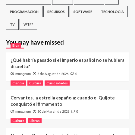
PROGRAMACIÓN
RECURSOS
SOFTWARE
TECNOLOGÍA
TV
WTF?
You may have missed
Blog
¿Qué habría pasado si el imperio español no se hubiera
disuelto?
8 de August de 2026
mmagnum
0
Ciencia
Cultura
Curiosidades
Cervantes, la estrella española: cuando el Quijote
conquistó el firmamento
30 de March de 2026
mmagnum
0
Cultura
Libros