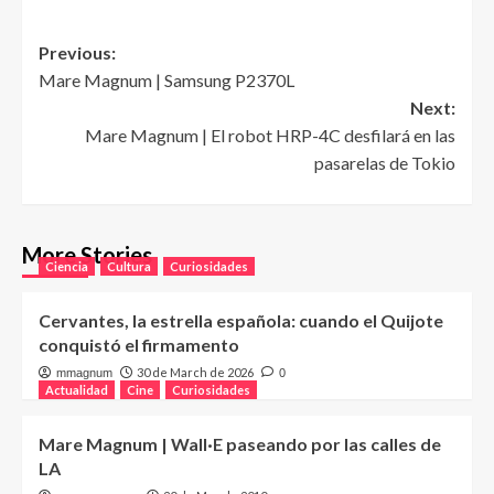
Post
Previous:
Mare Magnum | Samsung P2370L
navigation
Next:
Mare Magnum | El robot HRP-4C desfilará en las
pasarelas de Tokio
More Stories
Ciencia
Cultura
Curiosidades
Cervantes, la estrella española: cuando el Quijote
conquistó el firmamento
30 de March de 2026
mmagnum
0
Actualidad
Cine
Curiosidades
Mare Magnum | Wall·E paseando por las calles de
LA