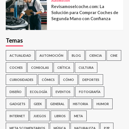
Automoción
Revisamoselcoche.com: La
Solución para Comprar Coches de
Segunda Mano con Confianza
Temas
ACTUALIDAD
AUTOMOCIÓN
BLOG
CIENCIA
CINE
COCHES
CONSOLAS
CRÍTICA
CULTURA
CURIOSIDADES
CÓMICS
CÓMO
DEPORTES
DISEÑO
ECOLOGÍA
EVENTOS
FOTOGRAFÍA
GADGETS
GEEK
GENERAL
HISTORIA
HUMOR
INTERNET
JUEGOS
LIBROS
META
META 5 COMENTARIOS
MÚSICA
NATURALEZA
P2P