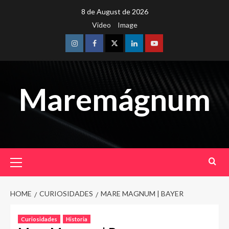
Skip
8 de August de 2026
to
Video
Image
content
Instagram
Facebook
Twitter
Linkedin
Youtube
Maremágnum
Primary
Menu
HOME
CURIOSIDADES
MARE MAGNUM | BAYER
Curiosidades
Historia