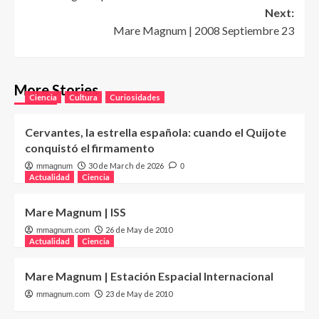
navigation
Next:
Mare Magnum | 2008 Septiembre 23
More Stories
Ciencia
Cultura
Curiosidades
Cervantes, la estrella española: cuando el Quijote
conquistó el firmamento
30 de March de 2026
mmagnum
0
Actualidad
Ciencia
Mare Magnum | ISS
26 de May de 2010
mmagnum.com
Actualidad
Ciencia
Mare Magnum | Estación Espacial Internacional
23 de May de 2010
mmagnum.com