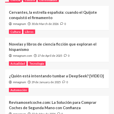
Cervantes, la estrella española: cuando el Quijote
conquistó el firmamento
30 de March de 2026
mmagnum
0
Cultura
Libros
Novelas y libros de ciencia ficción que exploran el
hispanismo
27 de April de 2025
mmagnum.com
0
Actualidad
Tecnología
¿Quién está intentando tumbar a DeepSeek? [VIDEO]
29 de January de 2025
mmagnum
0
Automoción
Revisamoselcoche.com: La Solución para Comprar
Coches de Segunda Mano con Confianza
27 de May de 2024
mmagnum
0