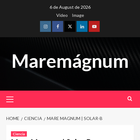
Skip
6 de August de 2026
to
Video
Image
content
Instagram
Facebook
Twitter
Linkedin
Youtube
Maremágnum
Primary
Menu
HOME
CIENCIA
MARE MAGNUM | SOLAR-B
Ciencia