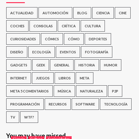
ACTUALIDAD
AUTOMOCIÓN
BLOG
CIENCIA
CINE
COCHES
CONSOLAS
CRÍTICA
CULTURA
CURIOSIDADES
CÓMICS
CÓMO
DEPORTES
DISEÑO
ECOLOGÍA
EVENTOS
FOTOGRAFÍA
GADGETS
GEEK
GENERAL
HISTORIA
HUMOR
INTERNET
JUEGOS
LIBROS
META
META 5 COMENTARIOS
MÚSICA
NATURALEZA
P2P
PROGRAMACIÓN
RECURSOS
SOFTWARE
TECNOLOGÍA
TV
WTF?
You may have missed
Ciencia
Cultura
Curiosidades