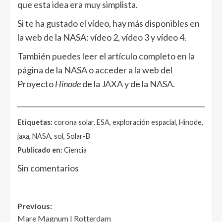
que esta idea era muy simplista.
Si te ha gustado el vídeo, hay más disponibles en
la web de la NASA: vídeo 2, vídeo 3 y vídeo 4.
También puedes leer el artículo completo en la
página de la NASA o acceder a la web del
Proyecto
Hinode
de la JAXA y de la NASA.
______________________________________________________
Etiquetas:
corona solar, ESA, exploración espacial, Hinode,
jaxa, NASA, sol, Solar-B
Publicado en:
Ciencia
Sin comentarios
Post
Previous:
Mare Magnum | Rotterdam