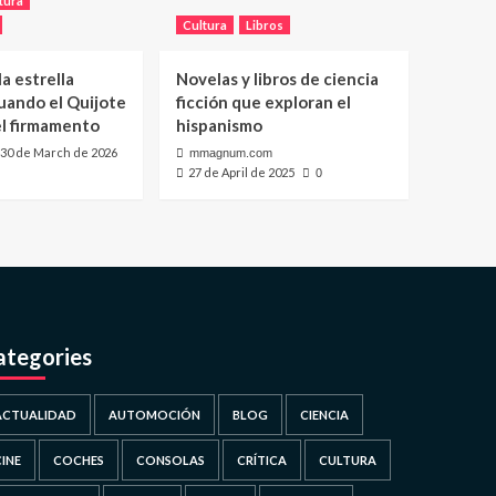
tura
Cultura
Libros
a estrella
Novelas y libros de ciencia
uando el Quijote
ficción que exploran el
el firmamento
hispanismo
30 de March de 2026
mmagnum.com
27 de April de 2025
0
ategories
ACTUALIDAD
AUTOMOCIÓN
BLOG
CIENCIA
CINE
COCHES
CONSOLAS
CRÍTICA
CULTURA