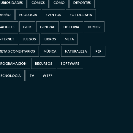
CURIOSIDADES
CÓMICS
CÓMO
DEPORTES
DISEÑO
ECOLOGÍA
EVENTOS
FOTOGRAFÍA
GADGETS
GEEK
GENERAL
HISTORIA
HUMOR
INTERNET
JUEGOS
LIBROS
META
META 5 COMENTARIOS
MÚSICA
NATURALEZA
P2P
PROGRAMACIÓN
RECURSOS
SOFTWARE
TECNOLOGÍA
TV
WTF?