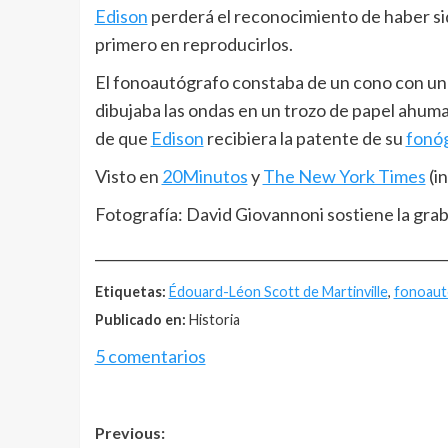
Edison
perderá el reconocimiento de haber sid
primero en reproducirlos.
El fonoautógrafo constaba de un cono con una 
dibujaba las ondas en un trozo de papel ahum
de que
Edison
recibiera la patente de su
fonó
Visto en
20Minutos
y
The New York Times
(in
Fotografía: David Giovannoni sostiene la grab
__________________________________________________
Etiquetas:
Édouard-Léon Scott de Martinville
,
fonoaut
Publicado en:
Historia
5 comentarios
Post
Previous: