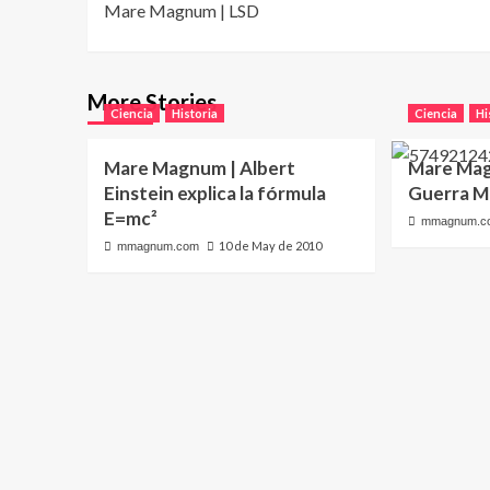
Mare Magnum | LSD
navigation
More Stories
Ciencia
Historia
Ciencia
Hi
Mare Magnum | Albert
Mare Mag
Einstein explica la fórmula
Guerra M
E=mc²
mmagnum.c
10 de May de 2010
mmagnum.com