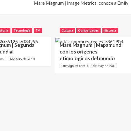
Mare Magnum | Image Metrics: conoce a Emily
storia
Tecnología
TV
Cultura
Curiosidades
Historia
num | Segunda
Mare Magnum | Mapamundi
undial
con los orígenes
etimológicos del mundo
3 de May de 2010
om
2 de May de 2010
mmagnum.com