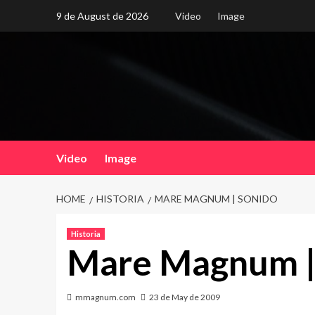
Skip
9 de August de 2026
Video
Image
to
content
Video
Image
HOME
HISTORIA
MARE MAGNUM | SONIDO
Historia
Mare Magnum |
mmagnum.com
23 de May de 2009