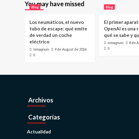
You may have missed
Blog
Blog
Los neumáticos, el nuevo
El primer aparat
tubo de escape: qué emite
OpenAI es una ro
de verdad un coche
qué se sabe y q
eléctrico
8 de 
mmagnum
0
9 de August de 2026
mmagnum
0
Archivos
Categorías
Actualidad