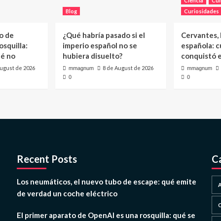
Ciencia
Cul
Blog
Curiosidades
o de
¿Qué habría pasado si el
Cervantes, l
squilla:
imperio español no se
española: c
ué no
hubiera disuelto?
conquistó 
August de 2026
8 de August de 2026
mmagnum
mmagnum
0
0
Recent Posts
C
Los neumáticos, el nuevo tubo de escape: qué emite
de verdad un coche eléctrico
El primer aparato de OpenAI es una rosquilla: qué se