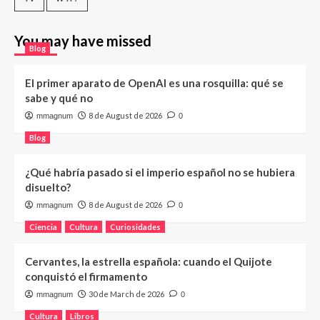
You may have missed
Blog
El primer aparato de OpenAI es una rosquilla: qué se
sabe y qué no
8 de August de 2026
mmagnum
0
Blog
¿Qué habría pasado si el imperio español no se hubiera
disuelto?
8 de August de 2026
mmagnum
0
Ciencia
Cultura
Curiosidades
Cervantes, la estrella española: cuando el Quijote
conquistó el firmamento
30 de March de 2026
mmagnum
0
Cultura
Libros