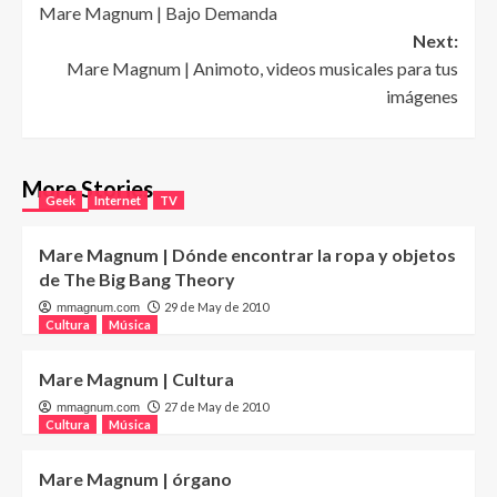
Mare Magnum | Bajo Demanda
navigation
Next:
Mare Magnum | Animoto, videos musicales para tus
imágenes
More Stories
Geek
Internet
TV
Mare Magnum | Dónde encontrar la ropa y objetos
de The Big Bang Theory
29 de May de 2010
mmagnum.com
Cultura
Música
Mare Magnum | Cultura
27 de May de 2010
mmagnum.com
Cultura
Música
Mare Magnum | órgano