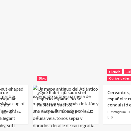
Ciencia
Cul
Blog
Curiosidades
o de
¿Qué habría pasado si el
Cervantes, l
squilla:
imperio español no se
española: c
ué no
hubiera disuelto?
conquistó 
August de 2026
8 de August de 2026
mmagnum
mmagnum
0
0