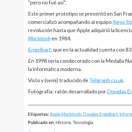
“pero no fué así”.
Este primer prototipo se presentó en San Fra
comercializó acompañando al equipo
Xerox St
revolución hasta que Apple adquirió la licencia
Macintosh
en 1984.
Engelbart
, que en la actualidad cuenta con 8
En 1998 sería condecorado con la Medalla Na
la informática moderna.
Visto y (semi) traducido de
Telgraph.co.uk
.
Fotografía: ratón desarrollado por
Douglas E
__________________________________________________
Etiquetas:
Apple Macintosh
,
Douglas Engelbart
,
inform
Publicado en:
Historia, Tecnología