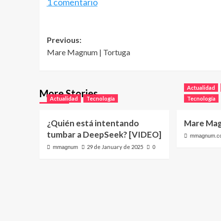
1 comentario
Post
Previous:
Mare Magnum | Tortuga
navigation
Actualidad
More Stories
Actualidad
Tecnología
Tecnología
¿Quién está intentando
Mare Mag
tumbar a DeepSeek? [VIDEO]
mmagnum.c
29 de January de 2025
mmagnum
0