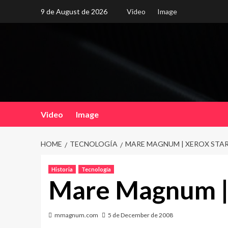
Skip
9 de August de 2026
Video
Image
to
content
Video
Image
HOME
TECNOLOGÍA
MARE MAGNUM | XEROX STA
Historia
Tecnología
Mare Magnum | 
mmagnum.com
5 de December de 2008