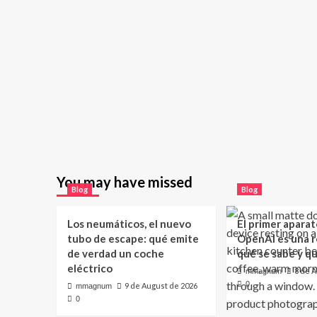
You may have missed
Blog
Blog
Los neumáticos, el nuevo
El primer aparat
tubo de escape: qué emite
OpenAI es una ro
de verdad un coche
qué se sabe y q
eléctrico
8 de 
mmagnum
0
9 de August de 2026
mmagnum
0