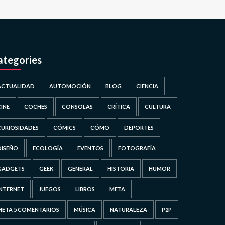
ategories
ACTUALIDAD
AUTOMOCIÓN
BLOG
CIENCIA
CINE
COCHES
CONSOLAS
CRÍTICA
CULTURA
CURIOSIDADES
CÓMICS
CÓMO
DEPORTES
DISEÑO
ECOLOGÍA
EVENTOS
FOTOGRAFÍA
GADGETS
GEEK
GENERAL
HISTORIA
HUMOR
INTERNET
JUEGOS
LIBROS
META
META 5 COMENTARIOS
MÚSICA
NATURALEZA
P2P