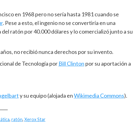
ncisco en 1968 pero no sería hasta 1981 cuando se
ar
. Pese a esto, el ingenio no se convertiría en una
 del ratón por 40.000 dólares y lo comercializó junto a su
3 años, no recibió nunca derechos por su invento.
cional de Tecnología por
Bill Clinton
por su aportación a
ngelbart
y su equipo (alojada en
Wikimedia Commons
).
____
ática
,
ratón
,
Xerox Star