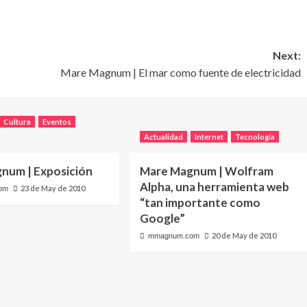
Next:
Mare Magnum | El mar como fuente de electricidad
Cultura
Eventos
Actualidad
Internet
Tecnología
num | Exposición
Mare Magnum | Wolfram
Alpha, una herramienta web
23 de May de 2010
om
“tan importante como
Google”
20 de May de 2010
mmagnum.com