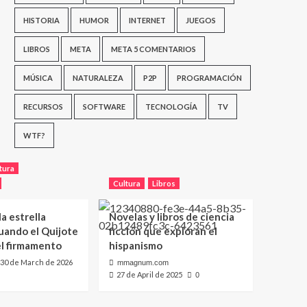
HISTORIA
HUMOR
INTERNET
JUEGOS
LIBROS
META
META 5 COMENTARIOS
MÚSICA
NATURALEZA
P2P
PROGRAMACIÓN
RECURSOS
SOFTWARE
TECNOLOGÍA
TV
WTF?
tura
Cultura
Libros
a estrella
Novelas y libros de ciencia
uando el Quijote
ficción que exploran el
el firmamento
hispanismo
30 de March de 2026
mmagnum.com
27 de April de 2025
0