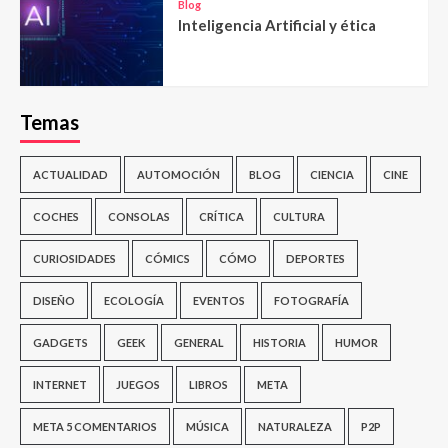
Blog
Inteligencia Artificial y ética
Temas
ACTUALIDAD
AUTOMOCIÓN
BLOG
CIENCIA
CINE
COCHES
CONSOLAS
CRÍTICA
CULTURA
CURIOSIDADES
CÓMICS
CÓMO
DEPORTES
DISEÑO
ECOLOGÍA
EVENTOS
FOTOGRAFÍA
GADGETS
GEEK
GENERAL
HISTORIA
HUMOR
INTERNET
JUEGOS
LIBROS
META
META 5 COMENTARIOS
MÚSICA
NATURALEZA
P2P