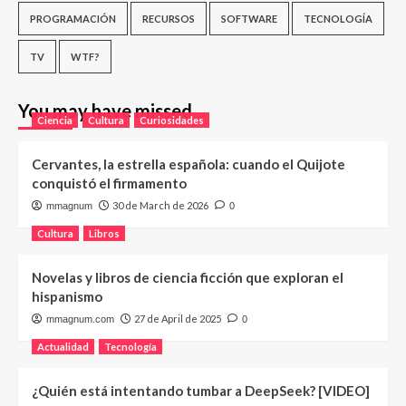
PROGRAMACIÓN
RECURSOS
SOFTWARE
TECNOLOGÍA
TV
WTF?
You may have missed
Ciencia
Cultura
Curiosidades
Cervantes, la estrella española: cuando el Quijote
conquistó el firmamento
30 de March de 2026
mmagnum
0
Cultura
Libros
Novelas y libros de ciencia ficción que exploran el
hispanismo
27 de April de 2025
mmagnum.com
0
Actualidad
Tecnología
¿Quién está intentando tumbar a DeepSeek? [VIDEO]