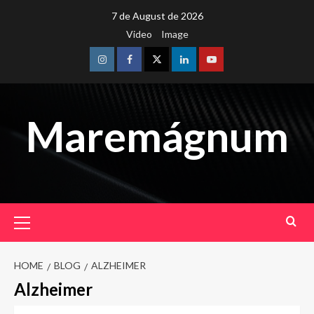
Skip
7 de August de 2026
to
Video
Image
content
Instagram
Facebook
Twitter
Linkedin
Youtube
Maremágnum
Primary
Menu
HOME
BLOG
ALZHEIMER
Alzheimer