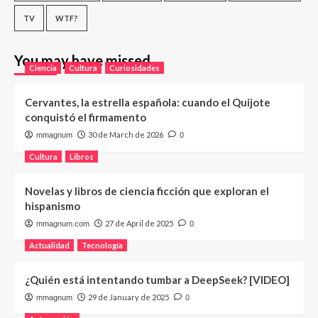
TV
WTF?
You may have missed
Ciencia
Cultura
Curiosidades
Cervantes, la estrella española: cuando el Quijote
conquistó el firmamento
30 de March de 2026
mmagnum
0
Cultura
Libros
Novelas y libros de ciencia ficción que exploran el
hispanismo
27 de April de 2025
mmagnum.com
0
Actualidad
Tecnología
¿Quién está intentando tumbar a DeepSeek? [VIDEO]
29 de January de 2025
mmagnum
0