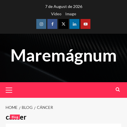
Skip
7 de August de 2026
to
Video
Image
content
Instagram
Facebook
Twitter
Linkedin
Youtube
Maremágnum
Primary
Menu
HOME
BLOG
CÁNCER
cáncer
Blog