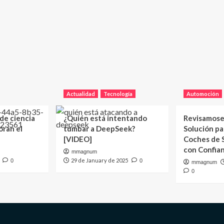
Actualidad
Tecnología
Automoción
 de ciencia
¿Quién está intentando
Revisamose
oran el
tumbar a DeepSeek?
Solución p
[VIDEO]
Coches de
con Confia
mmagnum
29 de January de 2025
0
0
mmagnum
0