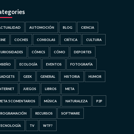
ategories
ACTUALIDAD
AUTOMOCIÓN
BLOG
CIENCIA
CINE
COCHES
CONSOLAS
CRÍTICA
CULTURA
CURIOSIDADES
CÓMICS
CÓMO
DEPORTES
DISEÑO
ECOLOGÍA
EVENTOS
FOTOGRAFÍA
GADGETS
GEEK
GENERAL
HISTORIA
HUMOR
INTERNET
JUEGOS
LIBROS
META
META 5 COMENTARIOS
MÚSICA
NATURALEZA
P2P
PROGRAMACIÓN
RECURSOS
SOFTWARE
TECNOLOGÍA
TV
WTF?