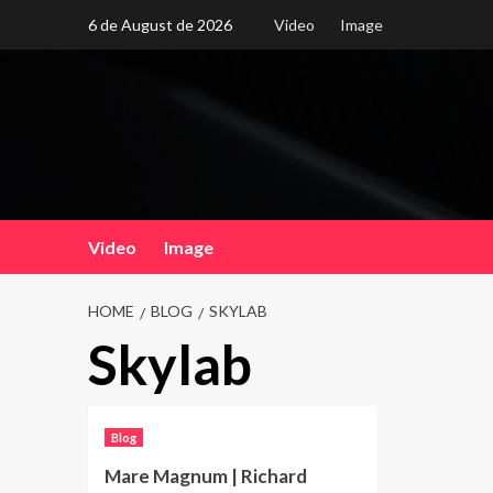
Skip
6 de August de 2026
Video
Image
to
content
Video
Image
HOME
BLOG
SKYLAB
Skylab
Blog
Mare Magnum | Richard