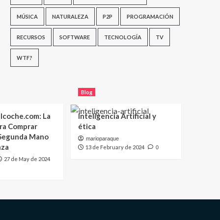
MÚSICA
NATURALEZA
P2P
PROGRAMACIÓN
RECURSOS
SOFTWARE
TECNOLOGÍA
TV
WTF?
Blog
lcoche.com: La
Inteligencia Artificial y
ara Comprar
ética
 Segunda Mano
marioparaque
nza
13 de February de 2024
0
27 de May de 2024