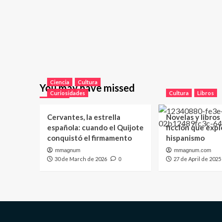
Ciencia
Cultura
You may have missed
Curiosidades
Cultura
Libros
Cervantes, la estrella
Novelas y libros
española: cuando el Quijote
ficción que expl
conquistó el firmamento
hispanismo
mmagnum
mmagnum.com
30 de March de 2026
27 de April de 2025
0