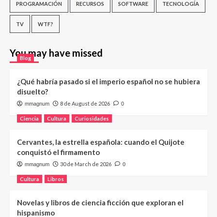
PROGRAMACIÓN
RECURSOS
SOFTWARE
TECNOLOGÍA
TV
WTF?
You may have missed
Blog
¿Qué habría pasado si el imperio español no se hubiera
disuelto?
8 de August de 2026
mmagnum
0
Ciencia
Cultura
Curiosidades
Cervantes, la estrella española: cuando el Quijote
conquistó el firmamento
30 de March de 2026
mmagnum
0
Cultura
Libros
Novelas y libros de ciencia ficción que exploran el
hispanismo