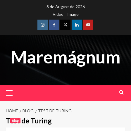
Skip
8 de August de 2026
to
Video
Image
content
Instagram
Facebook
Twitter
Linkedin
Youtube
Maremágnum
Primary
Menu
HOME
BLOG
TEST DE TURING
Test de Turing
Blog