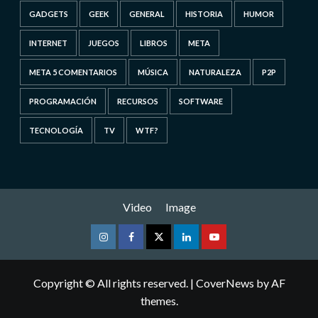
GADGETS
GEEK
GENERAL
HISTORIA
HUMOR
INTERNET
JUEGOS
LIBROS
META
META 5 COMENTARIOS
MÚSICA
NATURALEZA
P2P
PROGRAMACIÓN
RECURSOS
SOFTWARE
TECNOLOGÍA
TV
WTF?
Video
Image
Instagram
Facebook
Twitter
Linkedin
Youtube
Copyright © All rights reserved.
|
CoverNews
by AF
themes.