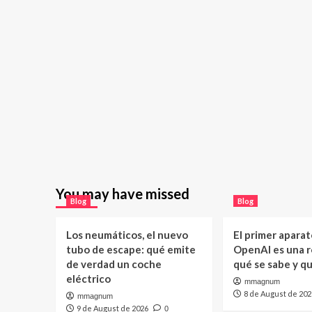
You may have missed
Blog
Blog
Los neumáticos, el nuevo
El primer aparat
tubo de escape: qué emite
OpenAI es una ro
de verdad un coche
qué se sabe y q
eléctrico
mmagnum
8 de August de 202
mmagnum
9 de August de 2026
0