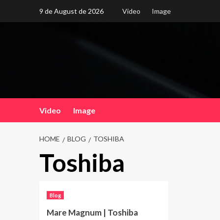
Skip
9 de August de 2026
Video
Image
to
content
Video
Image
HOME
BLOG
TOSHIBA
Toshiba
Blog
Mare Magnum | Toshiba