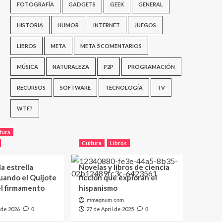
FOTOGRAFÍA
GADGETS
GEEK
GENERAL
HISTORIA
HUMOR
INTERNET
JUEGOS
LIBROS
META
META 5 COMENTARIOS
MÚSICA
NATURALEZA
P2P
PROGRAMACIÓN
RECURSOS
SOFTWARE
TECNOLOGÍA
TV
WTF?
tura
Cultura
Libros
a estrella
Novelas y libros de ciencia
uando el Quijote
ficción que exploran el
el firmamento
hispanismo
mmagnum.com
 de 2026
27 de April de 2025
0
0