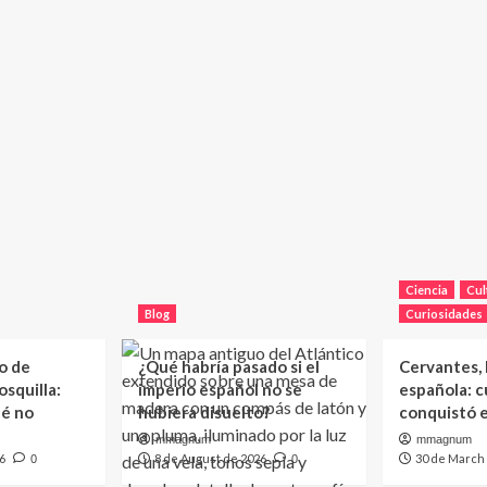
Ciencia
Cul
Blog
Curiosidades
o de
¿Qué habría pasado si el
Cervantes, l
squilla:
imperio español no se
española: c
ué no
hubiera disuelto?
conquistó 
mmagnum
mmagnum
6
8 de August de 2026
30 de March
0
0