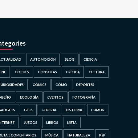
ategories
ACTUALIDAD
AUTOMOCIÓN
BLOG
CIENCIA
CINE
COCHES
CONSOLAS
CRÍTICA
CULTURA
CURIOSIDADES
CÓMICS
CÓMO
DEPORTES
DISEÑO
ECOLOGÍA
EVENTOS
FOTOGRAFÍA
GADGETS
GEEK
GENERAL
HISTORIA
HUMOR
INTERNET
JUEGOS
LIBROS
META
META 5 COMENTARIOS
MÚSICA
NATURALEZA
P2P