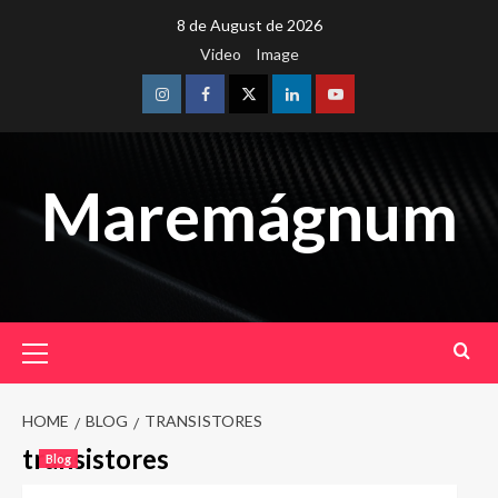
Skip
8 de August de 2026
to
Video
Image
content
Instagram
Facebook
Twitter
Linkedin
Youtube
Maremágnum
Primary
Menu
HOME
BLOG
TRANSISTORES
transistores
Blog