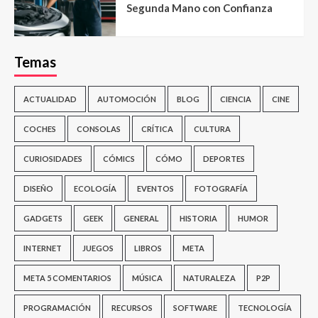
Segunda Mano con Confianza
Temas
ACTUALIDAD
AUTOMOCIÓN
BLOG
CIENCIA
CINE
COCHES
CONSOLAS
CRÍTICA
CULTURA
CURIOSIDADES
CÓMICS
CÓMO
DEPORTES
DISEÑO
ECOLOGÍA
EVENTOS
FOTOGRAFÍA
GADGETS
GEEK
GENERAL
HISTORIA
HUMOR
INTERNET
JUEGOS
LIBROS
META
META 5 COMENTARIOS
MÚSICA
NATURALEZA
P2P
PROGRAMACIÓN
RECURSOS
SOFTWARE
TECNOLOGÍA