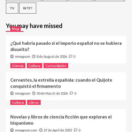
TV
WTF?
You may have missed
Blog
¿Qué habría pasado si el imperio español no se hubiera
disuelto?
8 de August de 2026
mmagnum
0
Ciencia
Cultura
Curiosidades
Cervantes, la estrella española: cuando el Quijote
conquistó el firmamento
30 de March de 2026
mmagnum
0
Cultura
Libros
Novelas y libros de ciencia ficción que exploran el
hispanismo
27 de April de 2025
mmagnum.com
0