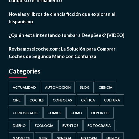
conquistó el firmamento
Novelas y libros de ciencia ficción que exploran el
hispanismo
¿Quién está intentando tumbar a DeepSeek? [VIDEO]
Revisamoselcoche.com: La Solución para Comprar
Coches de Segunda Mano con Confianza
Categories
ACTUALIDAD
AUTOMOCIÓN
BLOG
CIENCIA
CINE
COCHES
CONSOLAS
CRÍTICA
CULTURA
CURIOSIDADES
CÓMICS
CÓMO
DEPORTES
DISEÑO
ECOLOGÍA
EVENTOS
FOTOGRAFÍA
GADGETS
GEEK
GENERAL
HISTORIA
HUMOR