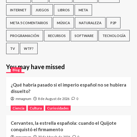
INTERNET
JUEGOS
LIBROS
META
META 5 COMENTARIOS
MÚSICA
NATURALEZA
P2P
PROGRAMACIÓN
RECURSOS
SOFTWARE
TECNOLOGÍA
TV
WTF?
You may have missed
Blog
¿Qué habría pasado si el imperio español no se hubiera
disuelto?
8 de August de 2026
mmagnum
0
Ciencia
Cultura
Curiosidades
Cervantes, la estrella española: cuando el Quijote
conquistó el firmamento
30 de March de 2026