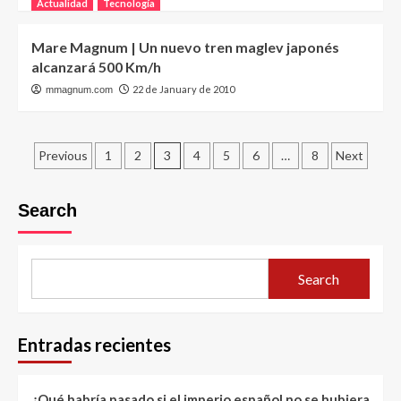
Actualidad
Tecnología
Mare Magnum | Un nuevo tren maglev japonés
alcanzará 500 Km/h
22 de January de 2010
mmagnum.com
Posts
Previous
1
2
3
4
5
6
…
8
Next
pagination
Search
Search
Entradas recientes
¿Qué habría pasado si el imperio español no se hubiera