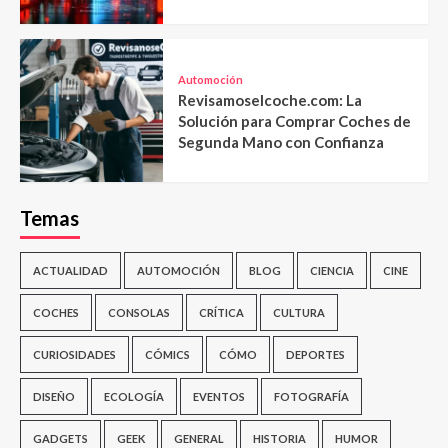
Automoción
Revisamoselcoche.com: La
Solución para Comprar Coches de
Segunda Mano con Confianza
Temas
ACTUALIDAD
AUTOMOCIÓN
BLOG
CIENCIA
CINE
COCHES
CONSOLAS
CRÍTICA
CULTURA
CURIOSIDADES
CÓMICS
CÓMO
DEPORTES
DISEÑO
ECOLOGÍA
EVENTOS
FOTOGRAFÍA
GADGETS
GEEK
GENERAL
HISTORIA
HUMOR