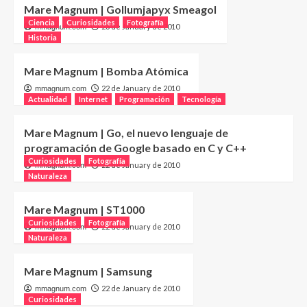
Mare Magnum | Gollumjapyx Smeagol
Ciencia
Curiosidades
Fotografía
23 de January de 2010
mmagnum.com
Historia
Mare Magnum | Bomba Atómica
22 de January de 2010
mmagnum.com
Actualidad
Internet
Programación
Tecnología
Mare Magnum | Go, el nuevo lenguaje de
programación de Google basado en C y C++
Curiosidades
Fotografía
22 de January de 2010
mmagnum.com
Naturaleza
Mare Magnum | ST1000
Curiosidades
Fotografía
22 de January de 2010
mmagnum.com
Naturaleza
Mare Magnum | Samsung
22 de January de 2010
mmagnum.com
Curiosidades