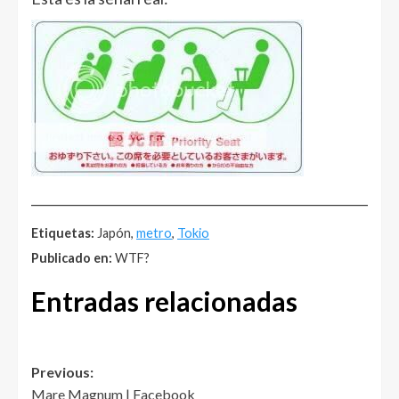
______________________________________________________
Etiquetas:
Japón,
metro
,
Tokio
Publicado en:
WTF?
Entradas relacionadas
Post
Previous:
Mare Magnum | Facebook