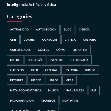
Inteligencia Artificial y ética
Categories
ACTUALIDAD
AUTOMOCIÓN
BLOG
CIENCIA
CINE
COCHES
CONSOLAS
CRÍTICA
CULTURA
CURIOSIDADES
CÓMICS
CÓMO
DEPORTES
DISEÑO
ECOLOGÍA
EVENTOS
FOTOGRAFÍA
GADGETS
GEEK
GENERAL
HISTORIA
HUMOR
INTERNET
JUEGOS
LIBROS
META
META 5 COMENTARIOS
MÚSICA
NATURALEZA
P2P
PROGRAMACIÓN
RECURSOS
SOFTWARE
TECNOLOGÍA
TV
WTF?