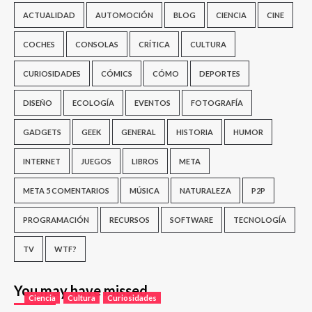
ACTUALIDAD
AUTOMOCIÓN
BLOG
CIENCIA
CINE
COCHES
CONSOLAS
CRÍTICA
CULTURA
CURIOSIDADES
CÓMICS
CÓMO
DEPORTES
DISEÑO
ECOLOGÍA
EVENTOS
FOTOGRAFÍA
GADGETS
GEEK
GENERAL
HISTORIA
HUMOR
INTERNET
JUEGOS
LIBROS
META
META 5 COMENTARIOS
MÚSICA
NATURALEZA
P2P
PROGRAMACIÓN
RECURSOS
SOFTWARE
TECNOLOGÍA
TV
WTF?
You may have missed
Ciencia
Cultura
Curiosidades