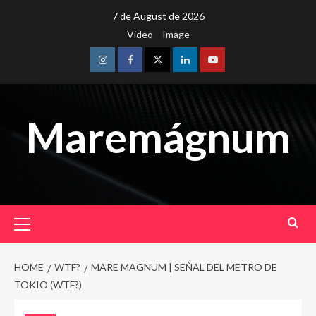
Skip
7 de August de 2026
to
Video
Image
content
Instagram
Facebook
Twitter
Linkedin
Youtube
Maremágnum
Primary
Menu
HOME
WTF?
MARE MAGNUM | SEÑAL DEL METRO DE
TOKIO (WTF?)