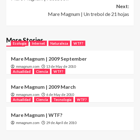
navigation
Next:
Mare Magnum | Un trebol de 21 hojas
More Stories
Ecología
Internet
Naturaleza
WTF?
Mare Magnum | 2009 September
13 de May de 2010
mmagnum.com
Actualidad
Ciencia
WTF?
Mare Magnum | 2009 March
6 de May de 2010
mmagnum.com
Actualidad
Ciencia
Tecnología
WTF?
Mare Magnum | WTF?
29 de April de 2010
mmagnum.com