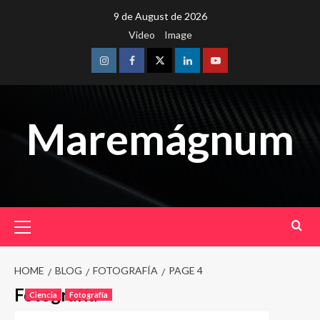
Skip
9 de August de 2026
to
Video
Image
content
Instagram
Facebook
Twitter
Linkedin
Youtube
Maremágnum
Primary
Menu
HOME
BLOG
FOTOGRAFÍA
PAGE 4
Fotografía
Ciencia
Fotografía