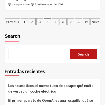
8 de November de 2009
mmagnum.com
Posts
Previous
1
2
3
4
5
6
7
…
19
Next
pagination
Search
Search
Entradas recientes
Los neumáticos, el nuevo tubo de escape: qué emite
de verdad un coche eléctrico
El primer aparato de OpenAI es una rosquilla: qué se