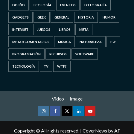
DISEÑO
ECOLOGÍA
EVENTOS
FOTOGRAFÍA
GADGETS
GEEK
GENERAL
HISTORIA
HUMOR
INTERNET
JUEGOS
LIBROS
META
META 5 COMENTARIOS
MÚSICA
NATURALEZA
P2P
PROGRAMACIÓN
RECURSOS
SOFTWARE
TECNOLOGÍA
TV
WTF?
Video
Image
Instagram
Facebook
Twitter
Linkedin
Youtube
Copyright © All rights reserved.
|
CoverNews
by AF