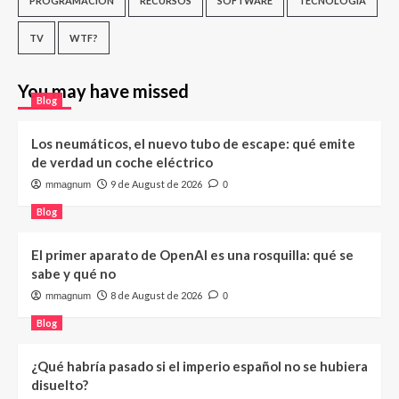
PROGRAMACIÓN
RECURSOS
SOFTWARE
TECNOLOGÍA
TV
WTF?
You may have missed
Blog
Los neumáticos, el nuevo tubo de escape: qué emite
de verdad un coche eléctrico
9 de August de 2026
mmagnum
0
Blog
El primer aparato de OpenAI es una rosquilla: qué se
sabe y qué no
8 de August de 2026
mmagnum
0
Blog
¿Qué habría pasado si el imperio español no se hubiera
disuelto?