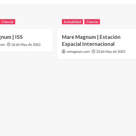
Ciencia
Actualidad
Ciencia
num | ISS
Mare Magnum | Estación
Espacial Internacional
26 de May de 2010
com
23 de May de 2010
mmagnum.com