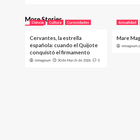
More Stories
Ciencia
Cultura
Curiosidades
Actualidad
Cervantes, la estrella
Mare Mag
española: cuando el Quijote
mmagnum.
conquistó el firmamento
30 de March de 2026
mmagnum
0