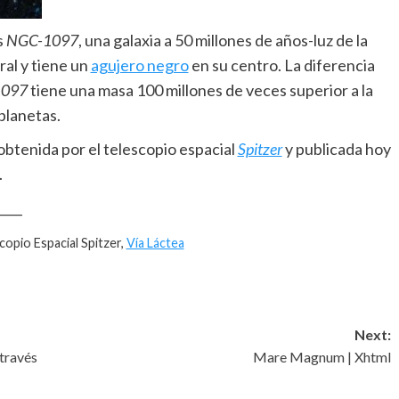
s
NGC-1097
, una galaxia a 50 millones de años-luz de la
ral y tiene un
agujero negro
en su centro. La diferencia
1097
tiene una masa 100 millones de veces superior a la
 planetas.
obtenida por el telescopio espacial
Spitzer
y publicada hoy
.
____
scopio Espacial Spitzer,
Vía Láctea
Next:
través
Mare Magnum | Xhtml