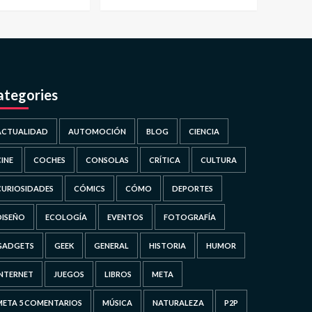
ategories
ACTUALIDAD
AUTOMOCIÓN
BLOG
CIENCIA
CINE
COCHES
CONSOLAS
CRÍTICA
CULTURA
CURIOSIDADES
CÓMICS
CÓMO
DEPORTES
DISEÑO
ECOLOGÍA
EVENTOS
FOTOGRAFÍA
GADGETS
GEEK
GENERAL
HISTORIA
HUMOR
INTERNET
JUEGOS
LIBROS
META
META 5 COMENTARIOS
MÚSICA
NATURALEZA
P2P