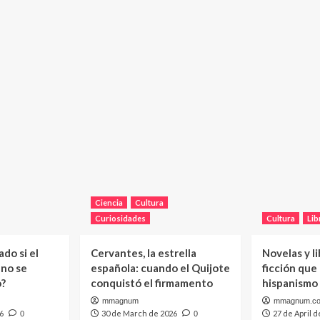
Ciencia
Cultura
Curiosidades
Cultura
Lib
do si el
Cervantes, la estrella
Novelas y li
 no se
española: cuando el Quijote
ficción que
o?
conquistó el firmamento
hispanismo
mmagnum
mmagnum.c
6
30 de March de 2026
27 de April d
0
0