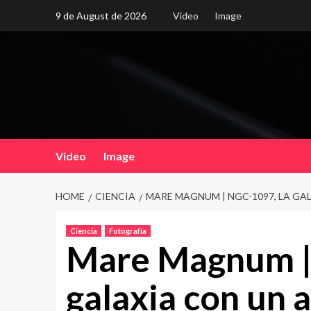
Skip
9 de August de 2026
Video
Image
to
content
Video
Image
HOME
CIENCIA
MARE MAGNUM | NGC-1097, LA GA
Ciencia
Fotografía
Mare Magnum |
galaxia con un 