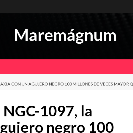
Maremágnum
LAXIA CON UN AGUJERO NEGRO 100 MILLONES DE VECES MAYOR Q
 NGC-1097, la
agujero negro 100