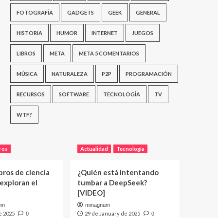
FOTOGRAFÍA
GADGETS
GEEK
GENERAL
HISTORIA
HUMOR
INTERNET
JUEGOS
LIBROS
META
META 5 COMENTARIOS
MÚSICA
NATURALEZA
P2P
PROGRAMACIÓN
RECURSOS
SOFTWARE
TECNOLOGÍA
TV
WTF?
ros
Actualidad
Tecnología
bros de ciencia
¿Quién está intentando
 exploran el
tumbar a DeepSeek?
[VIDEO]
om
mmagnum
e 2025
29 de January de 2025
0
0