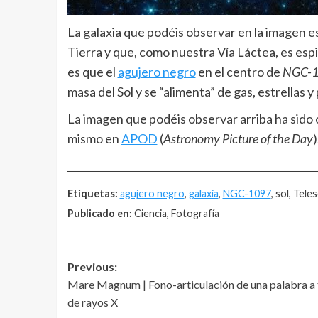
La galaxia que podéis observar en la imagen e
Tierra y que, como nuestra Vía Láctea, es espi
es que el
agujero negro
en el centro de
NGC-
masa del Sol y se “alimenta” de gas, estrellas y
La imagen que podéis observar arriba ha sido 
mismo en
APOD
(
Astronomy Picture of the Day
)
__________________________________________________
Etiquetas:
agujero negro
,
galaxia
,
NGC-1097
, sol, Tele
Publicado en:
Ciencia, Fotografía
Post
Previous:
Mare Magnum | Fono-articulación de una palabra a 
navigation
de rayos X