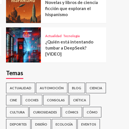
Novelas y libros de ciencia
ficción que exploran el
hispanismo
Actualidad
Tecnología
¿Quién está intentando
tumbar a DeepSeek?
[VIDEO]
Temas
ACTUALIDAD
AUTOMOCIÓN
BLOG
CIENCIA
CINE
COCHES
CONSOLAS
CRÍTICA
CULTURA
CURIOSIDADES
CÓMICS
CÓMO
DEPORTES
DISEÑO
ECOLOGÍA
EVENTOS