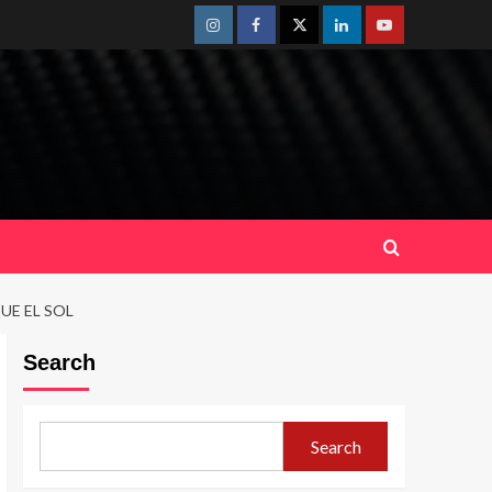
Instagram
Facebook
Twitter
Linkedin
Youtube
UE EL SOL
Search
Search