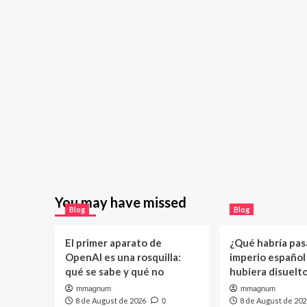
You may have missed
Blog
Blog
El primer aparato de
¿Qué habría pasa
OpenAI es una rosquilla:
imperio español
qué se sabe y qué no
hubiera disuelt
mmagnum
mmagnum
8 de August de 2026
8 de August de 202
0