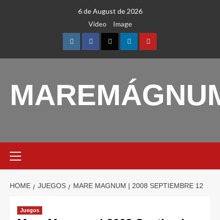
Skip
6 de August de 2026
to
Video
Image
content
Instagram
Facebook
Twitter
Linkedin
Youtube
MAREMÁGNU
Primary
Menu
HOME
JUEGOS
MARE MAGNUM | 2008 SEPTIEMBRE 12
Juegos