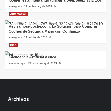
¿Quién está intentando tumbar a DeepSeek? [VIDEO]
mmagnum
29 de January de 2025
0
Automoción
Revisamoselcoche.com: La Solución para Comprar
Coches de Segunda Mano con Confianza
mmagnum
27 de May de 2024
0
Blog
Inteligencia Artificial y ética
marioparaque
13 de February de 2024
0
Archivos