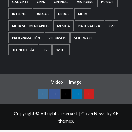
GADGETS
GEEK
GENERAL
HISTORIA
HUMOR
INTERNET
JUEGOS
LIBROS
META
META 5 COMENTARIOS
MÚSICA
NATURALEZA
P2P
PROGRAMACIÓN
RECURSOS
SOFTWARE
TECNOLOGÍA
TV
WTF?
Video
Image
Instagram
Facebook
Twitter
Linkedin
Youtube
Copyright © All rights reserved.
|
CoverNews
by AF
themes.