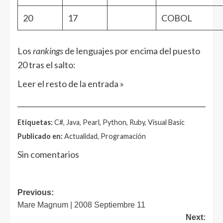
20
17
COBOL
Los
rankings
de lenguajes por encima del puesto
20 tras el salto:
Leer el resto de la entrada »
______________________________________________________
Etiquetas:
C#, Java, Pearl, Python, Ruby, Visual Basic
Publicado en:
Actualidad, Programación
Sin comentarios
Post
Previous:
Mare Magnum | 2008 Septiembre 11
navigation
Next: