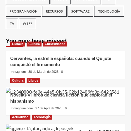
PROGRAMACIÓN
RECURSOS
SOFTWARE
TECNOLOGÍA
TV
WTF?
You may have missed
Ciencia
Cultura
Curiosidades
Cervantes, la estrella española: cuando el Quijote
conquistó el firmamento
mmagnum
30 de March de 2026
0
Cultura
Libros
Novelas y libros de ciencia ficción que exploran el
hispanismo
mmagnum.com
27 de April de 2025
0
Actualidad
Tecnología