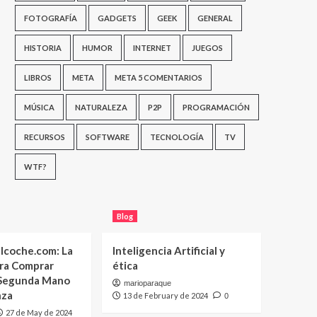
FOTOGRAFÍA
GADGETS
GEEK
GENERAL
HISTORIA
HUMOR
INTERNET
JUEGOS
LIBROS
META
META 5 COMENTARIOS
MÚSICA
NATURALEZA
P2P
PROGRAMACIÓN
RECURSOS
SOFTWARE
TECNOLOGÍA
TV
WTF?
Blog
lcoche.com: La
Inteligencia Artificial y
ara Comprar
ética
 Segunda Mano
marioparaque
nza
13 de February de 2024
0
27 de May de 2024