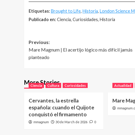
Etiquetas:
Brought to Life
,
Historia
,
London Science 
Publicado en:
Ciencia, Curiosidades, Historia
Post
Previous:
Mare Magnum | El acertijo lógico más difícil jamás
navigation
planteado
More Stories
Ciencia
Cultura
Curiosidades
Actualidad
Cervantes, la estrella
Mare Mag
española: cuando el Quijote
mmagnum.
conquistó el firmamento
30 de March de 2026
mmagnum
0