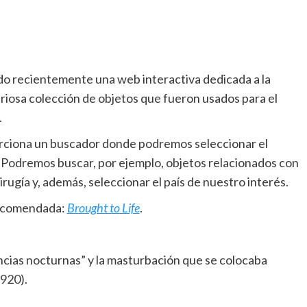
o recientemente una web interactiva dedicada a la
uriosa colección de objetos que fueron usados para el
.
orciona un buscador donde podremos seleccionar el
 Podremos buscar, por ejemplo, objetos relacionados con
 cirugía y, además, seleccionar el país de nuestro interés.
recomendada:
Brought to Life
.
encias nocturnas” y la masturbación que se colocaba
1920).
____