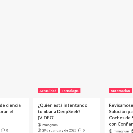
Actualidad
Tecnología
Automoción
 de ciencia
¿Quién está intentando
Revisamose
oran el
tumbar a DeepSeek?
Solución p
[VIDEO]
Coches de
con Confia
mmagnum
29 de January de 2025
0
0
mmagnum