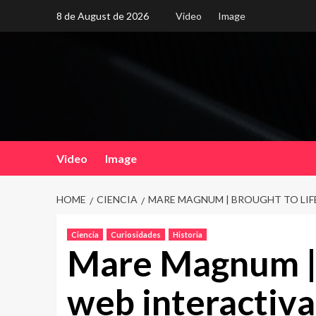
Skip
8 de August de 2026
Video
Image
to
content
Video
Image
HOME
CIENCIA
MARE MAGNUM | BROUGHT TO LIFE
Ciencia
Curiosidades
Historia
Mare Magnum | 
web interactiva 