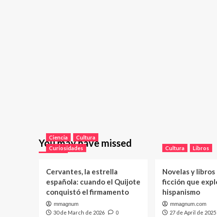
Ciencia
Cultura
You may have missed
Curiosidades
Cultura
Libros
Cervantes, la estrella
Novelas y libros
española: cuando el Quijote
ficción que expl
conquistó el firmamento
hispanismo
mmagnum
mmagnum.com
30 de March de 2026
27 de April de 2025
0