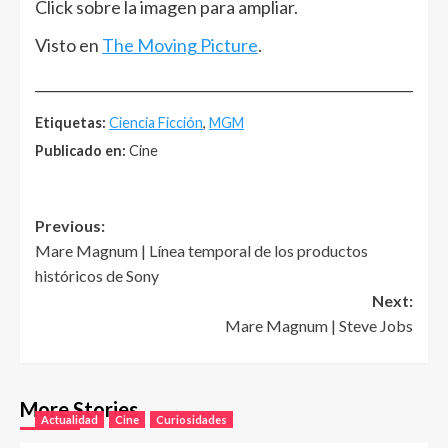
Click sobre la imagen para ampliar.
Visto en
The Moving Picture
.
______________________________________________________
Etiquetas:
Ciencia Ficción
,
MGM
Publicado en:
Cine
Post
Previous:
Mare Magnum | Línea temporal de los productos
navigation
históricos de Sony
Next:
Mare Magnum | Steve Jobs
More Stories
Actualidad
Cine
Curiosidades