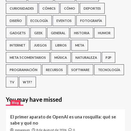
CURIOSIDADES
CÓMICS
CÓMO
DEPORTES
DISEÑO
ECOLOGÍA
EVENTOS
FOTOGRAFÍA
GADGETS
GEEK
GENERAL
HISTORIA
HUMOR
INTERNET
JUEGOS
LIBROS
META
META 5 COMENTARIOS
MÚSICA
NATURALEZA
P2P
PROGRAMACIÓN
RECURSOS
SOFTWARE
TECNOLOGÍA
TV
WTF?
You may have missed
Blog
El primer aparato de OpenAI es una rosquilla: qué se
sabe y qué no
8 de August de 2026
mmagnum
0