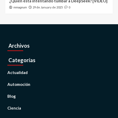
¿Quién está intentando tumbar a DeepSeek? [VIDEO]
29 de January de 2025
mmagnum
0
Archivos
Categorías
Actualidad
Automoción
Blog
Ciencia