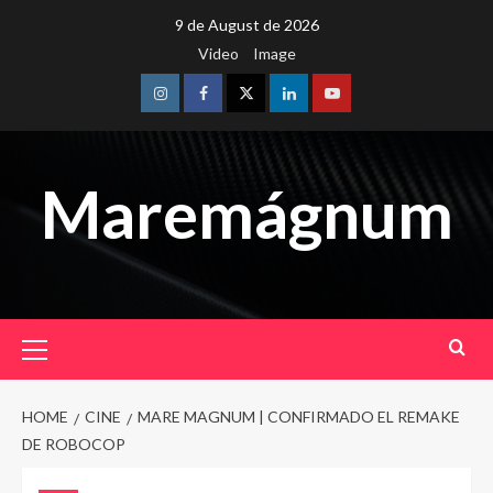
Skip
9 de August de 2026
to
Video
Image
content
Instagram
Facebook
Twitter
Linkedin
Youtube
Maremágnum
Primary
Menu
HOME
CINE
MARE MAGNUM | CONFIRMADO EL REMAKE
DE ROBOCOP