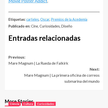
Movie Poster Addict
.
______________________________________________________
Etiquetas:
carteles
,
Oscar
,
Premios de la Acedemia
Publicado en:
Cine, Curiosidades, Diseño
Entradas relacionadas
Post
Previous:
Mare Magnum | La Rueda de Falkirk
navigation
Next:
Mare Magnum | La primera oficina de correos
submarina del mundo
More Stories
Ciencia
Cultura
Curiosidades