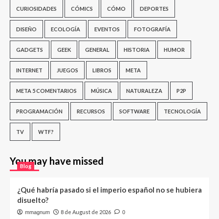
CURIOSIDADES
CÓMICS
CÓMO
DEPORTES
DISEÑO
ECOLOGÍA
EVENTOS
FOTOGRAFÍA
GADGETS
GEEK
GENERAL
HISTORIA
HUMOR
INTERNET
JUEGOS
LIBROS
META
META 5 COMENTARIOS
MÚSICA
NATURALEZA
P2P
PROGRAMACIÓN
RECURSOS
SOFTWARE
TECNOLOGÍA
TV
WTF?
You may have missed
Blog
¿Qué habría pasado si el imperio español no se hubiera
disuelto?
8 de August de 2026
mmagnum
0