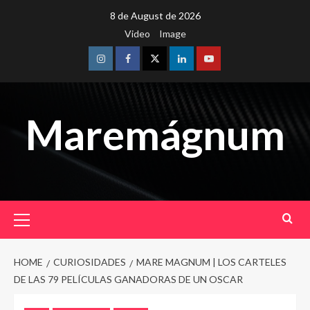
Skip
8 de August de 2026
to
Video
Image
content
Instagram
Facebook
Twitter
Linkedin
Youtube
Maremágnum
Primary
Menu
HOME
CURIOSIDADES
MARE MAGNUM | LOS CARTELES
DE LAS 79 PELÍCULAS GANADORAS DE UN OSCAR