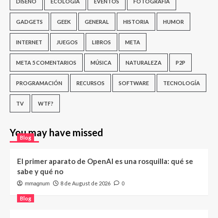
DISEÑO
ECOLOGÍA
EVENTOS
FOTOGRAFÍA
GADGETS
GEEK
GENERAL
HISTORIA
HUMOR
INTERNET
JUEGOS
LIBROS
META
META 5 COMENTARIOS
MÚSICA
NATURALEZA
P2P
PROGRAMACIÓN
RECURSOS
SOFTWARE
TECNOLOGÍA
TV
WTF?
You may have missed
Blog
El primer aparato de OpenAI es una rosquilla: qué se
sabe y qué no
8 de August de 2026
mmagnum
0
Blog