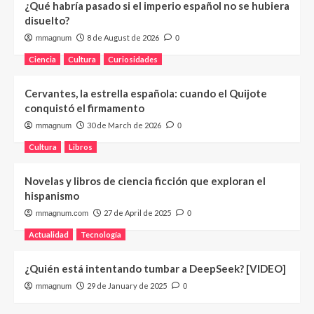
¿Qué habría pasado si el imperio español no se hubiera
disuelto?
8 de August de 2026
mmagnum
0
Ciencia
Cultura
Curiosidades
Cervantes, la estrella española: cuando el Quijote
conquistó el firmamento
30 de March de 2026
mmagnum
0
Cultura
Libros
Novelas y libros de ciencia ficción que exploran el
hispanismo
27 de April de 2025
mmagnum.com
0
Actualidad
Tecnología
¿Quién está intentando tumbar a DeepSeek? [VIDEO]
29 de January de 2025
mmagnum
0