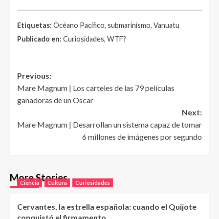
______________________________________________________
Etiquetas:
Océano Pacífico, submarinismo, Vanuatu
Publicado en:
Curiosidades, WTF?
Post
Previous:
Mare Magnum | Los carteles de las 79 películas
navigation
ganadoras de un Oscar
Next:
Mare Magnum | Desarrollan un sistema capaz de tomar
6 millones de imágenes por segundo
More Stories
Ciencia
Cultura
Curiosidades
Cervantes, la estrella española: cuando el Quijote
conquistó el firmamento