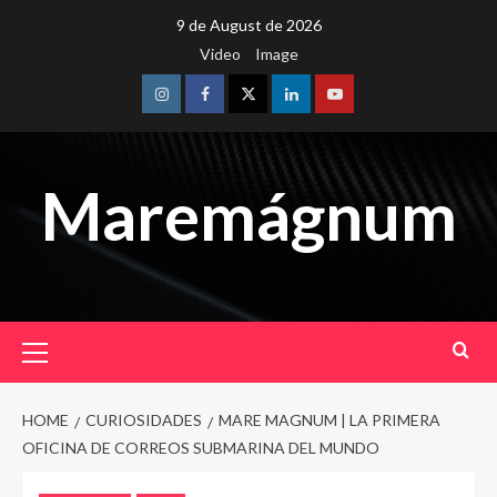
Skip
9 de August de 2026
to
Video
Image
content
Instagram
Facebook
Twitter
Linkedin
Youtube
Maremágnum
Primary
Menu
HOME
CURIOSIDADES
MARE MAGNUM | LA PRIMERA
OFICINA DE CORREOS SUBMARINA DEL MUNDO