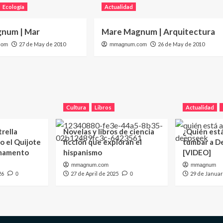
Ecología
Actualidad
num | Mar
Mare Magnum | Arquitectura
27 de May de 2010
26 de May de 2010
com
mmagnum.com
Cultura
Libros
Actualidad
trella
Novelas y libros de ciencia
¿Quién est
o el Quijote
ficción que exploran el
tumbar a D
rmamento
hispanismo
[VIDEO]
mmagnum.com
mmagnum
26
27 de April de 2025
29 de Januar
0
0