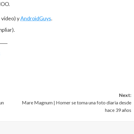
HOO.
 vídeo) y
AndroidGuys
.
pliar).
____
e
Next:
un
Mare Magnum | Homer se toma una foto diaria desde
hace 39 años