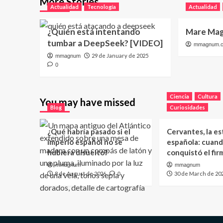
More Stories
Actualidad
Tecnología
Actualidad
¿Quién está intentando
Mare Mag
tumbar a DeepSeek? [VIDEO]
mmagnum.
29 de January de 2025
mmagnum
0
Ciencia
Cultura
You may have missed
Blog
Curiosidades
¿Qué habría pasado si el
Cervantes, la es
imperio español no se
española: cuand
hubiera disuelto?
conquistó el fi
mmagnum
mmagnum
8 de August de 2026
30 de March de 20
0