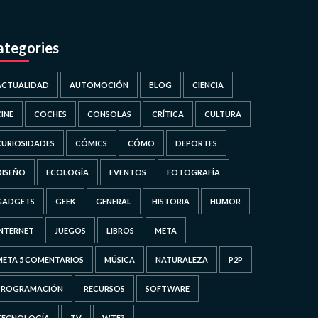
ategories
ACTUALIDAD
AUTOMOCIÓN
BLOG
CIENCIA
CINE
COCHES
CONSOLAS
CRÍTICA
CULTURA
CURIOSIDADES
CÓMICS
CÓMO
DEPORTES
DISEÑO
ECOLOGÍA
EVENTOS
FOTOGRAFÍA
GADGETS
GEEK
GENERAL
HISTORIA
HUMOR
INTERNET
JUEGOS
LIBROS
META
META 5 COMENTARIOS
MÚSICA
NATURALEZA
P2P
PROGRAMACIÓN
RECURSOS
SOFTWARE
TECNOLOGÍA
TV
WTF?