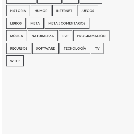
HISTORIA
HUMOR
INTERNET
JUEGOS
LIBROS
META
META 5 COMENTARIOS
MÚSICA
NATURALEZA
P2P
PROGRAMACIÓN
RECURSOS
SOFTWARE
TECNOLOGÍA
TV
WTF?