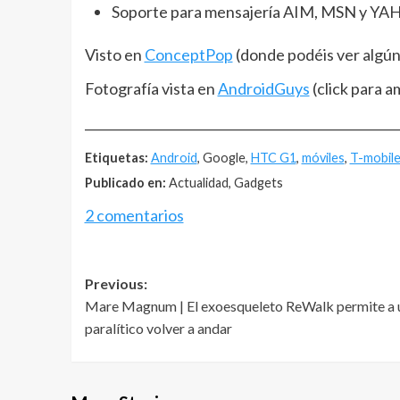
Soporte para mensajería AIM, MSN y YA
Visto en
ConceptPop
(donde podéis ver algún
Fotografía vista en
AndroidGuys
(click para am
__________________________________________________
Etiquetas:
Android
, Google,
HTC G1
,
móviles
,
T-mobil
Publicado en:
Actualidad, Gadgets
2 comentarios
Post
Previous:
Mare Magnum | El exoesqueleto ReWalk permite a 
navigation
paralítico volver a andar