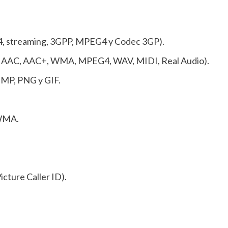
4, streaming, 3GPP, MPEG4 y Codec 3GP).
3, AAC, AAC+, WMA, MPEG4, WAV, MIDI, Real Audio).
BMP, PNG y GIF.
 WMA.
icture Caller ID).