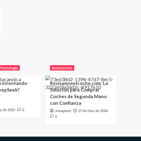
Tecnología
Automoción
á intentando
Revisamoselcoche.com: La
eepSeek?
Solución para Comprar
Coches de Segunda Mano
con Confianza
y de 2025
0
27 de May de 2024
mmagnum
0