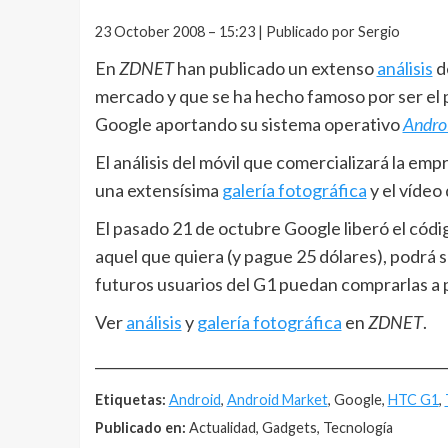
23 October 2008 – 15:23 | Publicado por Sergio
En
ZDNET
han publicado un extenso
análisis
d
mercado y que se ha hecho famoso por ser el p
Google aportando su sistema operativo
Andro
El análisis del móvil que comercializará la e
una extensísima
galería fotográfica
y el vídeo
El pasado 21 de octubre Google liberó el cód
aquel que quiera (y pague 25 dólares), podrá s
futuros usuarios del G1 puedan comprarlas a 
Ver
análisis
y
galería fotográfica
en
ZDNET
.
__________________________________________________
Etiquetas:
Android
,
Android Market
, Google,
HTC G1
,
Publicado en:
Actualidad, Gadgets, Tecnología