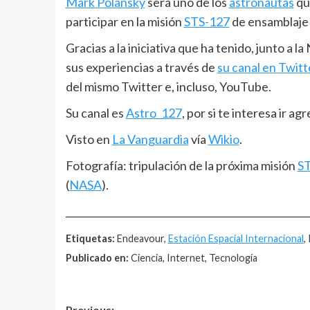
Mark Polansky
será uno de los
astronautas
que
participar en la misión
STS-127
de ensamblaje d
Gracias a la iniciativa que ha tenido, junto a l
sus experiencias a través de
su canal en Twitt
del mismo Twitter e, incluso, YouTube.
Su canal es
Astro_127
, por si te interesa ir a
Visto en
La Vanguardia
vía
Wikio
.
Fotografía: tripulación de la próxima misión
S
(
NASA
).
__________________________________________________
Etiquetas:
Endeavour,
Estación Espacial Internacional
,
Publicado en:
Ciencia, Internet, Tecnología
Previous: