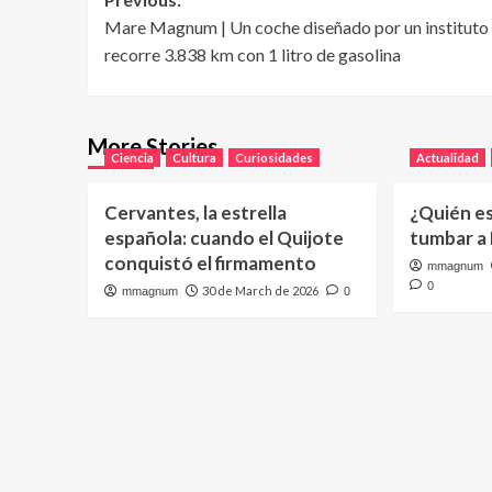
Post
Mare Magnum | Un coche diseñado por un instituto
navigation
recorre 3.838 km con 1 litro de gasolina
More Stories
Ciencia
Cultura
Curiosidades
Actualidad
Cervantes, la estrella
¿Quién e
española: cuando el Quijote
tumbar a
conquistó el firmamento
mmagnum
0
30 de March de 2026
mmagnum
0