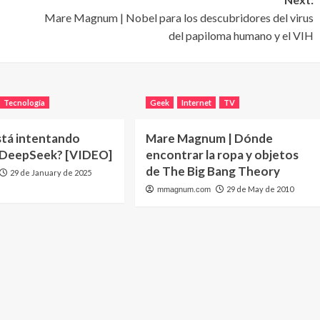
Mare Magnum | Nobel para los descubridores del virus
del papiloma humano y el VIH
Tecnología
Geek
Internet
TV
stá intentando
Mare Magnum | Dónde
 DeepSeek? [VIDEO]
encontrar la ropa y objetos
de The Big Bang Theory
29 de January de 2025
29 de May de 2010
mmagnum.com