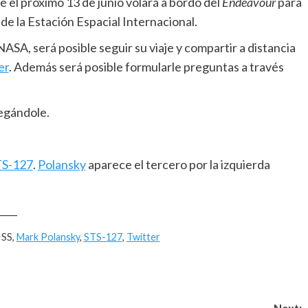
 el próximo 13 de junio volará a bordo del
Endeavour
para
e la Estación Espacial Internacional.
a NASA, será posible seguir su viaje y compartir a distancia
er
. Además será posible formularle preguntas a través
gregándole.
TS-127
.
Polansky
aparece el tercero por la izquierda
____
 ISS,
Mark Polansky
,
STS-127
,
Twitter
Next: