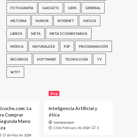
FOTOGRAFÍA
GADGETS
GEEK
GENERAL
HISTORIA
HUMOR
INTERNET
JUEGOS
LIBROS
META
META 5 COMENTARIOS
MÚSICA
NATURALEZA
P2P
PROGRAMACIÓN
RECURSOS
SOFTWARE
TECNOLOGÍA
TV
WTF?
Blog
lcoche.com: La
Inteligencia Artificial y
ara Comprar
ética
 Segunda Mano
marioparaque
nza
13 de February de 2024
0
27 de May de 2024