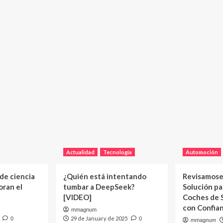
Actualidad
Tecnología
Automoción
 de ciencia
¿Quién está intentando
Revisamose
oran el
tumbar a DeepSeek?
Solución p
[VIDEO]
Coches de
con Confia
mmagnum
29 de January de 2025
0
0
mmagnum