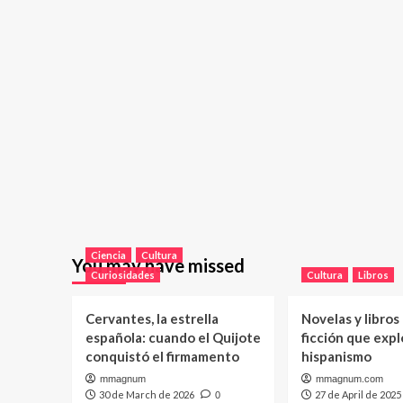
Ciencia
Cultura
You may have missed
Curiosidades
Cultura
Libros
Cervantes, la estrella
Novelas y libros
española: cuando el Quijote
ficción que expl
conquistó el firmamento
hispanismo
mmagnum
mmagnum.com
30 de March de 2026
27 de April de 2025
0