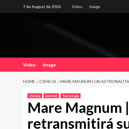
Skip
7 de August de 2026
Video
Image
to
content
Video
Image
HOME
CIENCIA
MARE MAGNUM | UN ASTRONAUTA R
Ciencia
Internet
Tecnología
Mare Magnum |
retransmitirá su