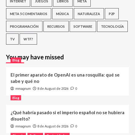
INTERNET
JUEGOS
LIBROS
META
META 5 COMENTARIOS
MÚSICA
NATURALEZA
P2P
PROGRAMACIÓN
RECURSOS
SOFTWARE
TECNOLOGÍA
TV
WTF?
You may have missed
Blog
El primer aparato de OpenAI es una rosquilla: qué se
sabe y qué no
8 de August de 2026
mmagnum
0
Blog
¿Qué habría pasado si el imperio español no se hubiera
disuelto?
8 de August de 2026
mmagnum
0