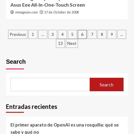
Asus Eee All-In-One-Touch Screen
17 de October de 2008
mmagnum.com
Posts
Previous
1
…
3
4
5
6
7
8
9
…
pagination
13
Next
Search
Search
Entradas recientes
El primer aparato de OpenAI es una rosquilla: qué se
sabe y qué no