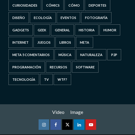
CURIOSIDADES
CÓMICS
CÓMO
DEPORTES
DISEÑO
ECOLOGÍA
EVENTOS
FOTOGRAFÍA
GADGETS
GEEK
GENERAL
HISTORIA
HUMOR
INTERNET
JUEGOS
LIBROS
META
META 5 COMENTARIOS
MÚSICA
NATURALEZA
P2P
PROGRAMACIÓN
RECURSOS
SOFTWARE
TECNOLOGÍA
TV
WTF?
Video
Image
Instagram
Facebook
Twitter
Linkedin
Youtube