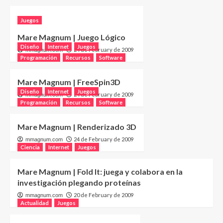
Juegos
Mare Magnum | Juego Lógico
Diseño
Internet
Juegos
24 de February de 2009
mmagnum.com
Programación
Recursos
Software
Mare Magnum | FreeSpin3D
Diseño
Internet
Juegos
24 de February de 2009
mmagnum.com
Programación
Recursos
Software
Mare Magnum | Renderizado 3D
24 de February de 2009
mmagnum.com
Ciencia
Internet
Juegos
Mare Magnum | Fold It: juega y colabora en la
investigación plegando proteínas
20 de February de 2009
mmagnum.com
Actualidad
Juegos