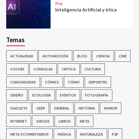
Blog
Inteligencia Artificial y ética
Temas
ACTUALIDAD
AUTOMOCIÓN
BLOG
CIENCIA
CINE
COCHES
CONSOLAS
CRÍTICA
CULTURA
CURIOSIDADES
CÓMICS
CÓMO
DEPORTES
DISEÑO
ECOLOGÍA
EVENTOS
FOTOGRAFÍA
GADGETS
GEEK
GENERAL
HISTORIA
HUMOR
INTERNET
JUEGOS
LIBROS
META
META 5 COMENTARIOS
MÚSICA
NATURALEZA
P2P