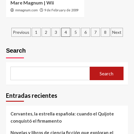
Mare Magnum | Wii
9 de February de 2009
mmagnum.com
Posts
Previous
1
2
3
4
5
6
7
8
Next
pagination
Search
Search
Entradas recientes
Cervantes, la estrella española: cuando el Quijote
conquistó el firmamento
Novelas y libros de ciencia ficción que exploran el