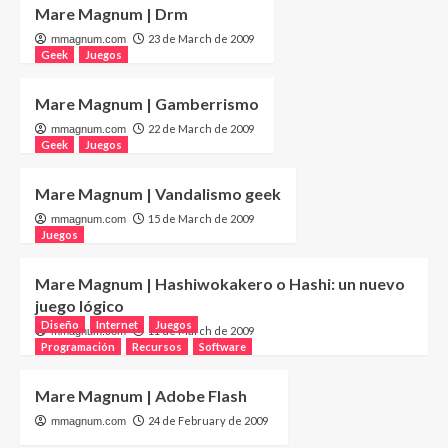
Mare Magnum | Drm
23 de March de 2009
mmagnum.com
Geek
Juegos
Mare Magnum | Gamberrismo
22 de March de 2009
mmagnum.com
Geek
Juegos
Mare Magnum | Vandalismo geek
15 de March de 2009
mmagnum.com
Juegos
Mare Magnum | Hashiwokakero o Hashi: un nuevo
juego lógico
Diseño
Internet
Juegos
11 de March de 2009
mmagnum.com
Programación
Recursos
Software
Mare Magnum | Adobe Flash
24 de February de 2009
mmagnum.com