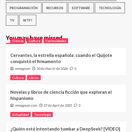
PROGRAMACIÓN
RECURSOS
SOFTWARE
TECNOLOGÍA
TV
WTF?
You may have missed
Ciencia
Cultura
Curiosidades
Cervantes, la estrella española: cuando el Quijote
conquistó el firmamento
30 de March de 2026
mmagnum
0
Cultura
Libros
Novelas y libros de ciencia ficción que exploran el
hispanismo
27 de April de 2025
mmagnum.com
0
Actualidad
Tecnología
¿Quién está intentando tumbar a DeepSeek? [VIDEO]