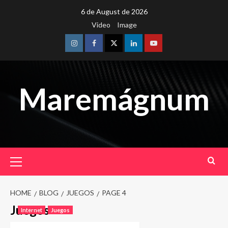
Skip
6 de August de 2026
to
Video
Image
content
Instagram
Facebook
Twitter
Linkedin
Youtube
Maremágnum
Primary
Menu
HOME
BLOG
JUEGOS
PAGE 4
Juegos
Internet
Juegos